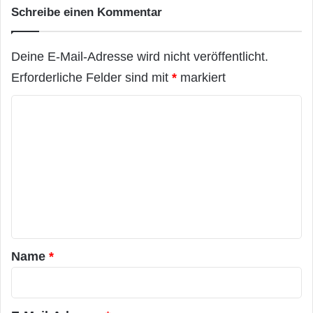
Schreibe einen Kommentar
Deine E-Mail-Adresse wird nicht veröffentlicht.
Erforderliche Felder sind mit
*
markiert
K
o
m
m
e
n
t
a
Name
*
r
*