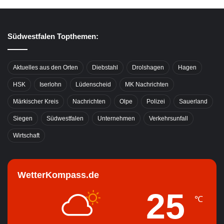
Südwestfalen Topthemen:
Aktuelles aus den Orten
Diebstahl
Drolshagen
Hagen
HSK
Iserlohn
Lüdenscheid
MK Nachrichten
Märkischer Kreis
Nachrichten
Olpe
Polizei
Sauerland
Siegen
Südwestfalen
Unternehmen
Verkehrsunfall
Wirtschaft
WetterKompass.de
25
℃