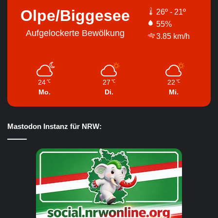
Olpe/Biggesee
26º - 21º
55%
Aufgelockerte Bewölkung
3.85 km/h
24
27
22
℃
℃
℃
Mo.
Di.
Mi.
Mastodon Instanz für NRW: