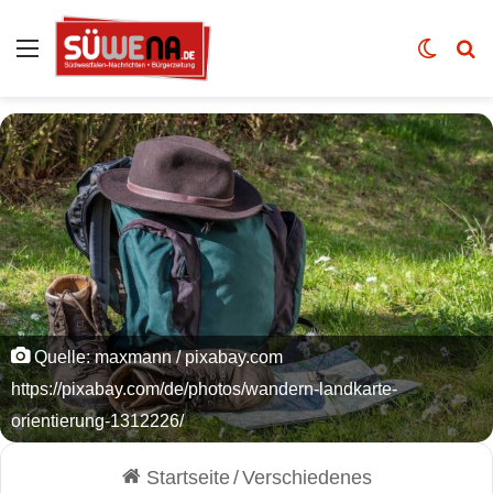
Auswahl
Skin u
Vo
Quelle: maxmann / pixabay.com
https://pixabay.com/de/photos/wandern-landkarte-
orientierung-1312226/
Startseite
/
Verschiedenes