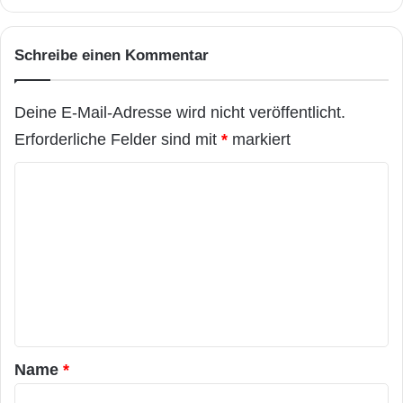
Schreibe einen Kommentar
Deine E-Mail-Adresse wird nicht veröffentlicht.
Erforderliche Felder sind mit
*
markiert
K
o
m
m
e
n
t
a
Name
*
r