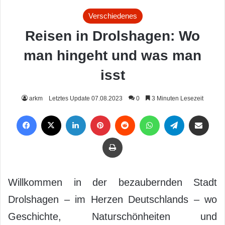
Verschiedenes
Reisen in Drolshagen: Wo
man hingeht und was man
isst
arkm
Letztes Update 07.08.2023
0
3 Minuten Lesezeit
Facebook
X
LinkedIn
Pinterest
Reddit
WhatsApp
Telegram
Per Mail weiterleiten
Drucken
Willkommen in der bezaubernden Stadt
Drolshagen – im Herzen Deutschlands – wo
Geschichte, Naturschönheiten und