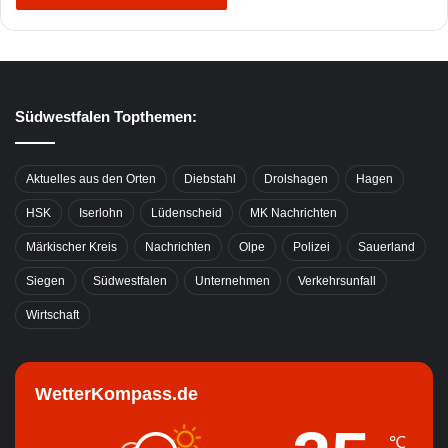
Südwestfalen Topthemen:
Aktuelles aus den Orten
Diebstahl
Drolshagen
Hagen
HSK
Iserlohn
Lüdenscheid
MK Nachrichten
Märkischer Kreis
Nachrichten
Olpe
Polizei
Sauerland
Siegen
Südwestfalen
Unternehmen
Verkehrsunfall
Wirtschaft
WetterKompass.de
℃