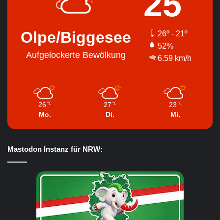
25
Olpe/Biggesee
26º - 21º
52%
Aufgelockerte Bewölkung
6.59 km/h
26
27
23
℃
℃
℃
Mo.
Di.
Mi.
Mastodon Instanz für NRW: