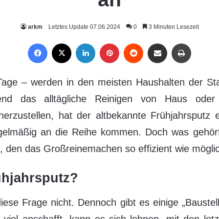
arkm
Letztes Update 07.06.2024
0
3 Minuten Lesezeit
Facebook
X
LinkedIn
Pinterest
Reddit
Per Mail weiterleiten
Drucken
r Tage – werden in den meisten Haushalten der S
end das alltägliche Reinigen von Haus ode
herzustellen, hat der altbekannte Frühjahrsputz
regelmäßig an die Reihe kommen. Doch was gehört
, den das Großreinemachen so effizient wie möglic
ühjahrsputz?
iese Frage nicht. Dennoch gibt es einige „Baustelle
viel anschafft, kann es sich lohnen, mit den let