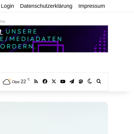
Login
Datenschutzerklärung
Impressum
ing
℃
RSS
Facebook
X
YouTube
Telegram
22
Mastodon
Skin umschalten
Volltextsuche:
Olpe