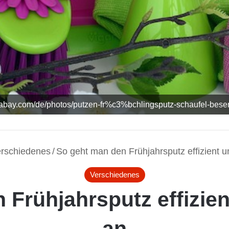
pixabay.com/de/photos/putzen-fr%c3%bchlingsputz-schaufel-bes
rschiedenes
/
So geht man den Frühjahrsputz effizient u
Verschiedenes
 Frühjahrsputz effizien
an