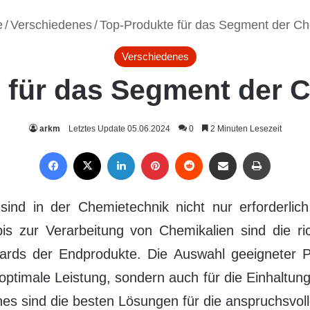
e
/
Verschiedenes
/
Top-Produkte für das Segment der Ch
Verschiedenes
 für das Segment der 
arkm
Letztes Update 05.06.2024
0
2 Minuten Lesezeit
Facebook
X
LinkedIn
Pinterest
Reddit
Per Mail weiterleiten
Drucken
sind in der Chemietechnik nicht nur erforderlich
bis zur Verarbeitung von Chemikalien sind die r
dards der Endprodukte. Die Auswahl geeigneter P
 optimale Leistung, sondern auch für die Einhaltun
ches sind die besten Lösungen für die anspruchsv