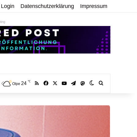
Login
Datenschutzerklärung
Impressum
ing
℃
RSS
Facebook
X
YouTube
Telegram
24
Mastodon
Skin umschalten
Volltextsuche:
Olpe