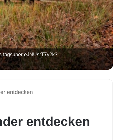
ees-tagsuber-eJNUsrT7y2k?
der entdecken
under entdecken