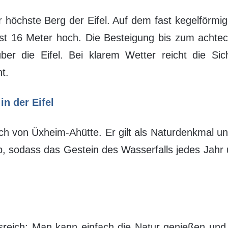
 höchste Berg der Eifel. Auf dem fast kegelförmi
st 16 Meter hoch. Die Besteigung bis zum achte
über die Eifel. Bei klarem Wetter reicht die Si
t.
n der Eifel
ich von Üxheim-Ahütte. Er gilt als Naturdenkmal u
ab, sodass das Gestein des Wasserfalls jedes Jah
sreich: Man kann einfach die Natur genießen und S