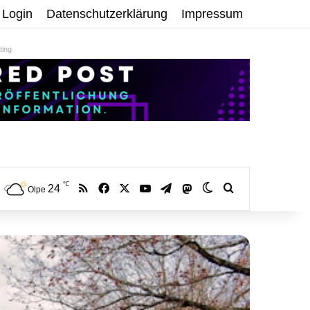
Login
Datenschutzerklärung
Impressum
ing
℃
RSS
Facebook
X
YouTube
Telegram
24
Mastodon
Skin umschalten
Volltextsuche:
Olpe