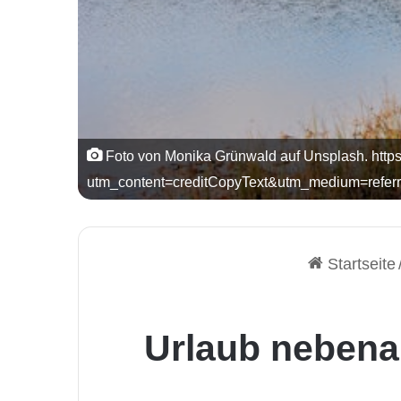
Foto von Monika Grünwald auf Unsplash. http
utm_content=creditCopyText&utm_medium=refer
Startseite
Urlaub nebenan