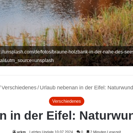
s://unsplash.com/de/fotos/braune-holzbank-in-der-nahe-des-s
ral&utm_source=unsplash
/
Verschiedenes
/
Urlaub nebenan in der Eifel: Naturwun
Verschiedenes
 in der Eifel: Naturw
arkm
Letztes Update 10.07.2024
0
2 Minuten Lesezeit