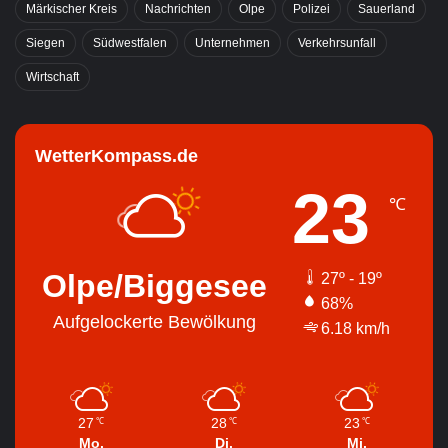
Märkischer Kreis
Nachrichten
Olpe
Polizei
Sauerland
Siegen
Südwestfalen
Unternehmen
Verkehrsunfall
Wirtschaft
WetterKompass.de
23
℃
Olpe/Biggesee
27º - 19º
68%
Aufgelockerte Bewölkung
6.18 km/h
27
28
23
℃
℃
℃
Mo.
Di.
Mi.