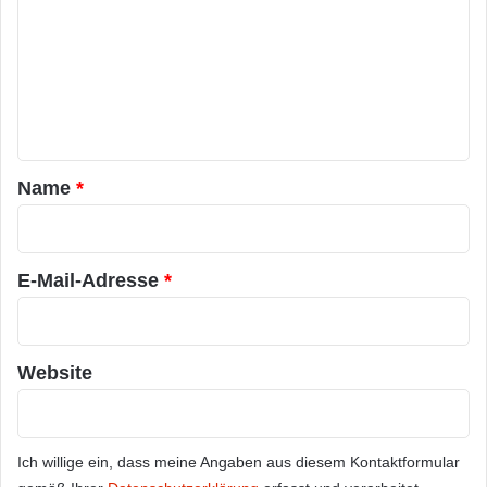
m
m
e
n
t
a
Name
*
r
*
E-Mail-Adresse
*
Website
Ich willige ein, dass meine Angaben aus diesem Kontaktformular