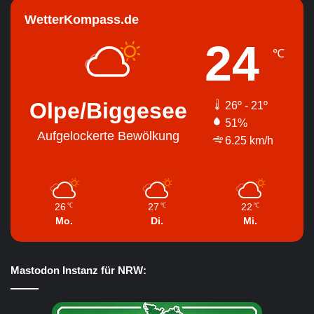
WetterKompass.de
24
℃
Olpe/Biggesee
26º - 21º
51%
Aufgelockerte Bewölkung
6.25 km/h
26
27
22
℃
℃
℃
Mo.
Di.
Mi.
Mastodon Instanz für NRW: