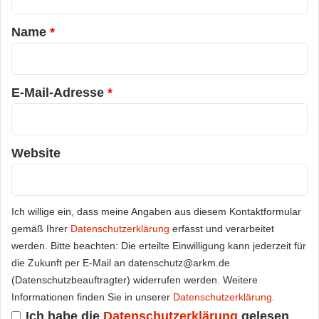
t
a
Name
*
r
*
E-Mail-Adresse
*
Website
Ich willige ein, dass meine Angaben aus diesem Kontaktformular
gemäß Ihrer
Datenschutzerklärung
erfasst und verarbeitet
werden. Bitte beachten: Die erteilte Einwilligung kann jederzeit für
die Zukunft per E-Mail an datenschutz@arkm.de
(Datenschutzbeauftragter) widerrufen werden. Weitere
Informationen finden Sie in unserer
Datenschutzerklärung
.
Ich habe die
Datenschutzerklärung
gelesen