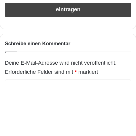
Schreibe einen Kommentar
Deine E-Mail-Adresse wird nicht veröffentlicht.
Erforderliche Felder sind mit
*
markiert
K
o
m
m
e
n