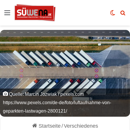
Auswahl
Skin u
Vo
Quelle: Marcin Jozwiak / pexels.com
https://www.pexels.com/de-de/foto/luftaufnahme-von-
geparkten-lastwagen-2800121/
Startseite
/
Verschiedenes