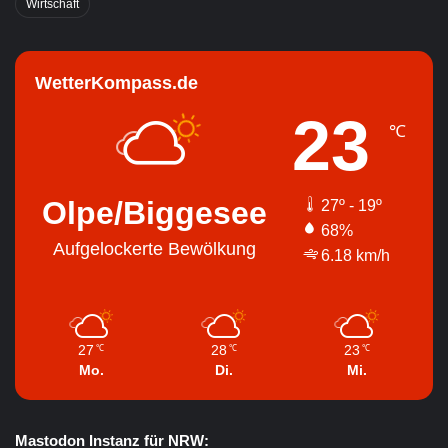
Wirtschaft
WetterKompass.de
23
℃
Olpe/Biggesee
27º - 19º
68%
Aufgelockerte Bewölkung
6.18 km/h
27
28
23
℃
℃
℃
Mo.
Di.
Mi.
Mastodon Instanz für NRW: