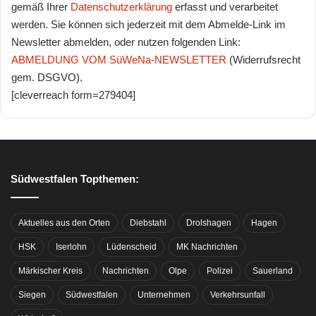
gemäß Ihrer
Datenschutzerklärung
erfasst und verarbeitet
werden. Sie können sich jederzeit mit dem Abmelde-Link im
Newsletter abmelden, oder nutzen folgenden Link:
ABMELDUNG VOM SüWeNa-NEWSLETTER
(Widerrufsrecht
gem. DSGVO).
[cleverreach form=279404]
Südwestfalen Topthemen:
Aktuelles aus den Orten
Diebstahl
Drolshagen
Hagen
HSK
Iserlohn
Lüdenscheid
MK Nachrichten
Märkischer Kreis
Nachrichten
Olpe
Polizei
Sauerland
Siegen
Südwestfalen
Unternehmen
Verkehrsunfall