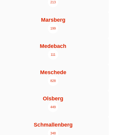
213
Marsberg
199
Medebach
111
Meschede
828
Olsberg
449
Schmallenberg
348