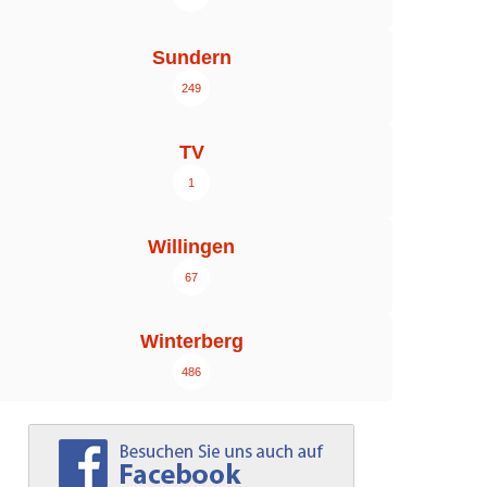
Sundern
249
TV
1
Willingen
67
Winterberg
486