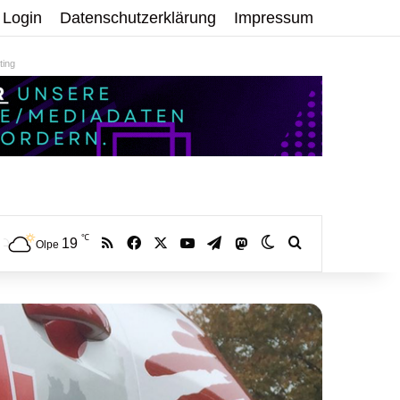
Login
Datenschutzerklärung
Impressum
ing
℃
RSS
Facebook
X
YouTube
Telegram
19
Mastodon
Skin umschalten
Volltextsuche:
Olpe