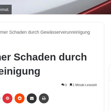
imat.
ormer Schaden durch Gewässerverunreinigung
mer Schaden durch
einigung
0
1 Minute Lesezeit
LinkedIn
Pinterest
Reddit
Per Mail weiterleiten
Drucken