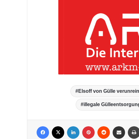
Elsoff von Gülle verunrein
illegale Gülleentsorgun
Facebook
X
LinkedIn
Pinterest
Reddit
Per Mail weiterleiten