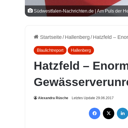
Südwestfalen-Nachrichten.de | Am Puls der He
Startseite
/
Hallenberg
/
Hatzfeld – En
Blaulichtreport
Hallenberg
Hatzfeld – Enor
Gewässerverunr
Alexandra Rüsche
Letztes Update 29.06.2017
Facebook
X