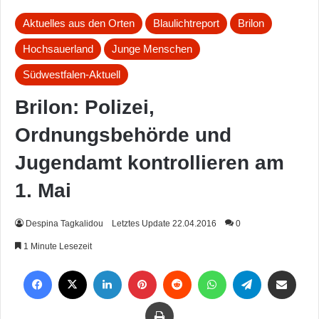
Aktuelles aus den Orten
Blaulichtreport
Brilon
Hochsauerland
Junge Menschen
Südwestfalen-Aktuell
Brilon: Polizei,
Ordnungsbehörde und
Jugendamt kontrollieren am
1. Mai
Despina Tagkalidou
Letztes Update 22.04.2016
0
1 Minute Lesezeit
Facebook
X
LinkedIn
Pinterest
Reddit
WhatsApp
Telegram
Per Mail weiterleiten
Drucken