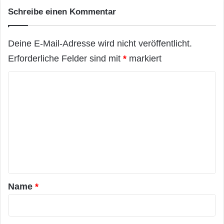
Schreibe einen Kommentar
Deine E-Mail-Adresse wird nicht veröffentlicht.
Erforderliche Felder sind mit
*
markiert
K
o
m
m
e
n
t
a
Name
*
r
*