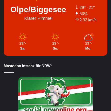
Olpe/Biggesee
29º - 21º
53%
Klarer Himmel
2.32 km/h
29
29
29
℃
℃
℃
Sa.
So.
Mo.
Mastodon Instanz für NRW: