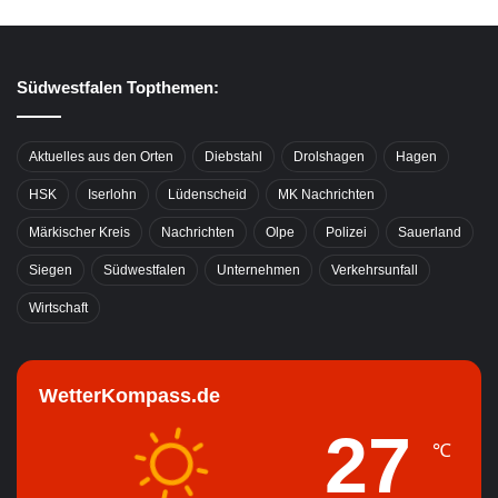
Südwestfalen Topthemen:
Aktuelles aus den Orten
Diebstahl
Drolshagen
Hagen
HSK
Iserlohn
Lüdenscheid
MK Nachrichten
Märkischer Kreis
Nachrichten
Olpe
Polizei
Sauerland
Siegen
Südwestfalen
Unternehmen
Verkehrsunfall
Wirtschaft
WetterKompass.de
27
℃