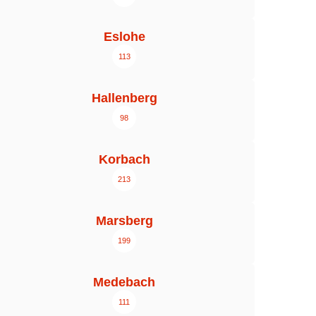
Eslohe
113
Hallenberg
98
Korbach
213
Marsberg
199
Medebach
111