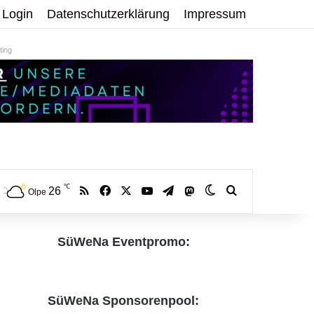
Login
Datenschutzerklärung
Impressum
ing
℃
RSS
Facebook
X
YouTube
Telegram
26
Mastodon
Skin umschalten
Volltextsuche:
Olpe
SüWeNa Eventpromo:
SüWeNa Sponsorenpool: