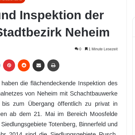
nd Inspektion der
Stadtbezirk Neheim
0
1 Minute Lesezeit
LinkedIn
Pinterest
Reddit
Per Mail weiterleiten
Drucken
 haben die flächendeckende Inspektion des
analnetzes von Neheim mit Schachtbauwerke
 bis zum Übergang öffentlich zu privat in
den ab dem 21. Mai im Bereich Moosfelde
 Siedlungsgebiete Totenberg, Binnerfeld und
ahr 2014 sind die Siedlungsgebiete Rusch,