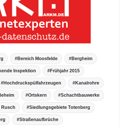
rg
Bereich Moosfelde
Bergheim
kende Inspektion
Frühjahr 2015
Hochdruckspülfahrzeugen
Kanalrohre
Neheim
Ortskern
Schachtbauwerke
e Rusch
Siedlungsgebiete Totenberg
erg
Straßenaufbrüche