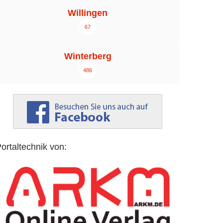
Willingen
67
Winterberg
486
ortaltechnik von: