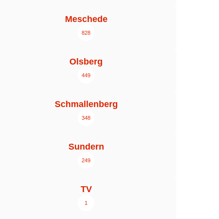
Meschede
828
Olsberg
449
Schmallenberg
348
Sundern
249
TV
1