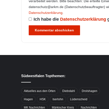
verarbeitet werden. Bitte beachten: Die erteilte Einw
datenschutz@arkm.de (Datenschutzbeauftragter) wid
Datenschutzerklärung
.
Ich habe die
Datenschutzerklärung
Südwestfalen Topthemen:
Aktuelles aus den Orten
Diebstahl
Drolshagen
Hagen
HSK
Iserlohn
Lüdenscheid
MK Nachrichten
Märkischer Kreis
Nachrichten