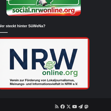
er steckt hinter SüWeNa?
RSS
Facebook
X
YouTube
Telegram
Mastodon