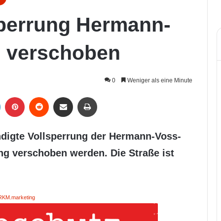
perrung Hermann-
d verschoben
0
Weniger als eine Minute
LinkedIn
Pinterest
Reddit
Per Mail weiterleiten
Drucken
ndigte Vollsperrung der Hermann-Voss-
ng verschoben werden. Die Straße ist
RKM.marketing