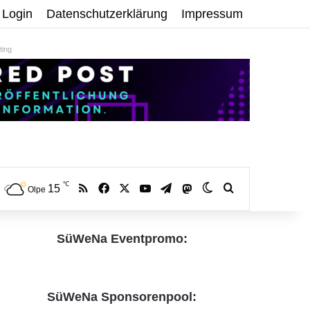
Login
Datenschutzerklärung
Impressum
ing
℃
RSS
Facebook
X
YouTube
Telegram
15
Mastodon
Skin umschalten
Volltextsuche:
Olpe
SüWeNa Eventpromo:
SüWeNa Sponsorenpool: