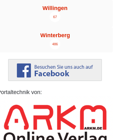
Willingen
67
Winterberg
486
ortaltechnik von: