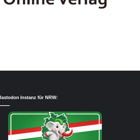
astodon Instanz für NRW: