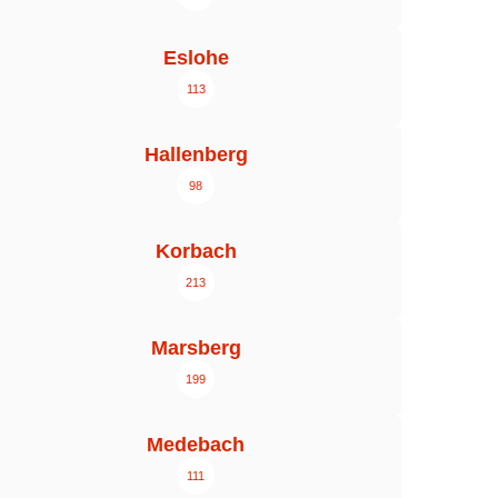
Eslohe
113
Hallenberg
98
Korbach
213
Marsberg
199
Medebach
111