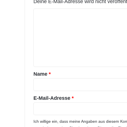
Deine E-Mail-Adresse wird nicht veröffentl
K
o
m
m
e
n
t
a
Name
*
r
*
E-Mail-Adresse
*
Ich willige ein, dass meine Angaben aus diesem Ko