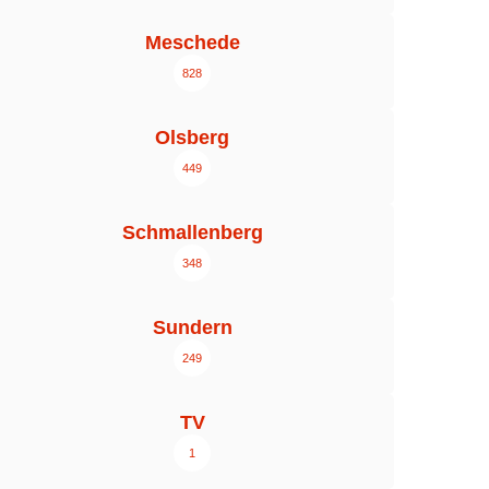
Meschede
828
Olsberg
449
Schmallenberg
348
Sundern
249
TV
1