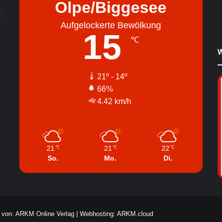
Olpe/Biggesee
Aufgelockerte Bewölkung
15
℃
W
21º - 14º
66%
4.42 km/h
21
21
22
℃
℃
℃
So.
Mo.
Di.
k von: ARKM Online Verlag
|
Webhosting: ARKM.cloud