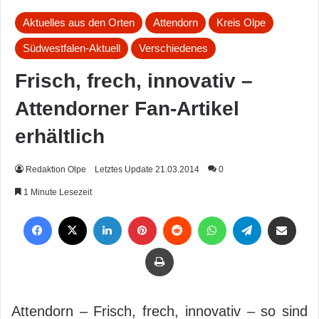
Aktuelles aus den Orten
Attendorn
Kreis Olpe
Südwestfalen-Aktuell
Verschiedenes
Frisch, frech, innovativ –
Attendorner Fan-Artikel
erhältlich
Redaktion Olpe
Letztes Update 21.03.2014
0
1 Minute Lesezeit
Facebook
X
LinkedIn
Pinterest
Reddit
WhatsApp
Telegram
Per Mail weiterleiten
Drucken
Attendorn – Frisch, frech, innovativ – so sind