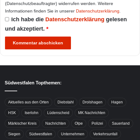
(Datenschutzbeauftragter) widerrufen werden. Weitere
Informationen finden Sie in unserer
Datenschutzerklärung
.
Ich habe die
Datenschutzerklärung
gelesen
und akzeptiert.
*
Südwestfalen Topthemen:
Aktuelles aus den Orten
Diebstahl
Drolshagen
Hagen
HSK
Iserlohn
Lüdenscheid
MK Nachrichten
Märkischer Kreis
Nachrichten
Olpe
Polizei
Sauerland
Siegen
Südwestfalen
Unternehmen
Verkehrsunfall