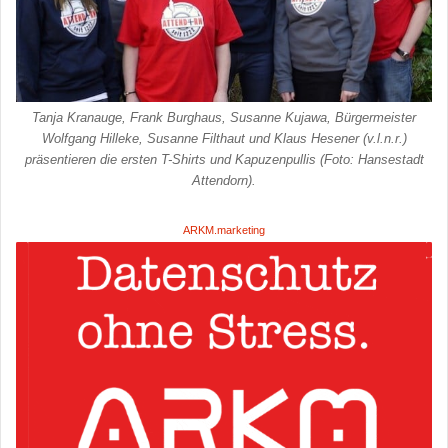
Tanja Kranauge, Frank Burghaus, Susanne Kujawa, Bürgermeister
Wolfgang Hilleke, Susanne Filthaut und Klaus Hesener (v.l.n.r.)
präsentieren die ersten T-Shirts und Kapuzenpullis (Foto: Hansestadt
Attendorn).
ARKM.marketing