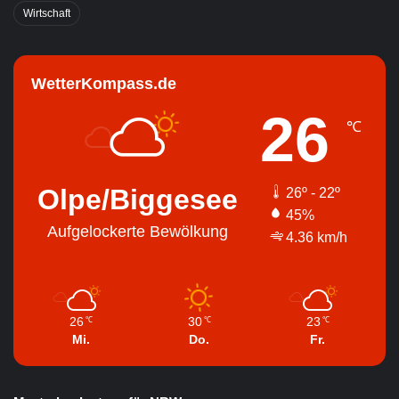
Wirtschaft
WetterKompass.de
26
℃
Olpe/Biggesee
26º - 22º
45%
Aufgelockerte Bewölkung
4.36 km/h
26
30
23
℃
℃
℃
Mi.
Do.
Fr.