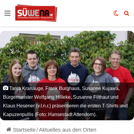
Auswahl
Skin u
Vo
Tanja Kranauge, Frank Burghaus, Susanne Kujawa,
Bürgermeister Wolfgang Hilleke, Susanne Filthaut und
Klaus Hesener (v.l.n.r.) präsentieren die ersten T-Shirts und
Kapuzenpullis (Foto: Hansestadt Attendorn).
Startseite
/
Aktuelles aus den Orten