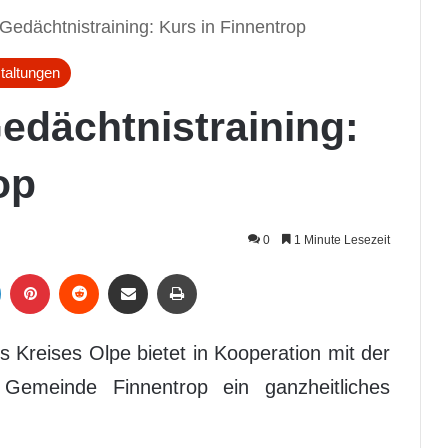
Gedächtnistraining: Kurs in Finnentrop
taltungen
edächtnistraining:
op
0
1 Minute Lesezeit
LinkedIn
Pinterest
Reddit
Per Mail weiterleiten
Drucken
 Kreises Olpe bietet in Kooperation mit der
 Gemeinde Finnentrop ein ganzheitliches