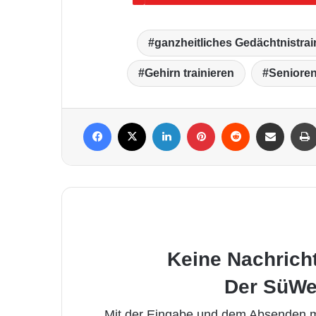
ganzheitliches Gedächtnistrai
Gehirn trainieren
Seniore
Facebook
X
LinkedIn
Pinterest
Reddit
Per Mail weiterleiten
Keine Nachrich
Der SüWe
Mit der Eingabe und dem Absenden me