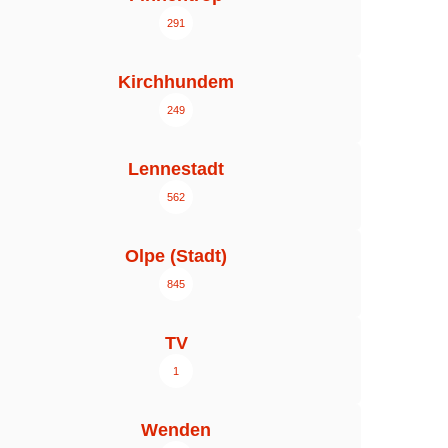
291
Kirchhundem
249
Lennestadt
562
Olpe (Stadt)
845
TV
1
Wenden