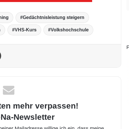
ning
Gedächtnisleistung steigern
n
VHS-Kurs
Volkshochschule
P
Drucken
ten mehr verpassen!
Na-Newsletter
iner Mailadresse willige ich ein, dass meine