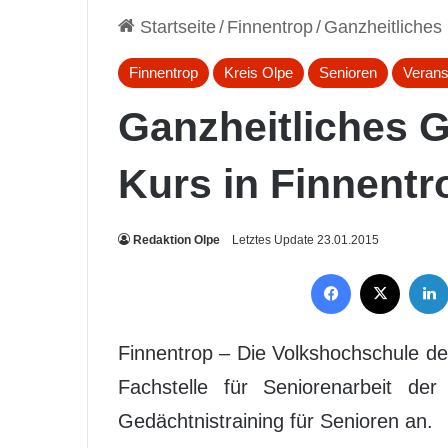
Startseite
/
Finnentrop
/
Ganzheitliches 
Finnentrop
Kreis Olpe
Senioren
Verans
Ganzheitliches G
Kurs in Finnentr
Redaktion Olpe
Letztes Update 23.01.2015
Facebook
X
Finnentrop – Die Volkshochschule des
Fachstelle für Seniorenarbeit der
Gedächtnistraining für Senioren an.