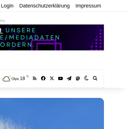
Login
Datenschutzerklärung
Impressum
ing
℃
RSS
Facebook
X
YouTube
Telegram
18
Mastodon
Skin umschalten
Volltextsuche:
Olpe