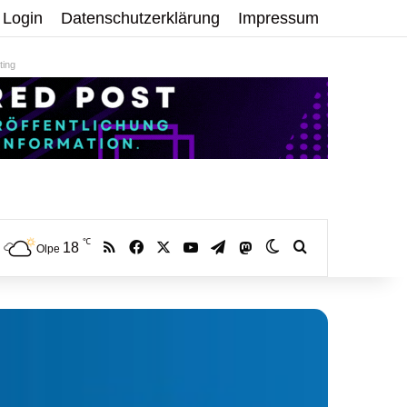
Login
Datenschutzerklärung
Impressum
ing
℃
RSS
Facebook
X
YouTube
Telegram
18
Mastodon
Skin umschalten
Volltextsuche:
Olpe