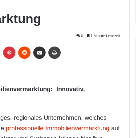
arktung
0
1 Minute Lesezeit
LinkedIn
Pinterest
Reddit
Per Mail weiterleiten
Drucken
ilienvermarktung: Innovativ,
unges, regionales Unternehmen, welches
ne
professionelle Immobilienvermarktung
auf