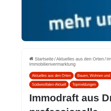
Startseite
/
Aktuelles aus den Orten
/
Im
Immobilienvermarktung
Aktuelles aus den Orten
Bauen, Wohnen und 
Südwestfalen-Aktuell
Topmeldungen
Immodraft aus D