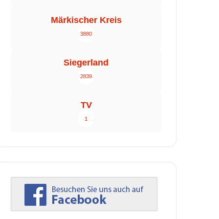
Märkischer Kreis
3880
Siegerland
2839
TV
1