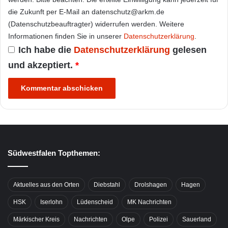
die Zukunft per E-Mail an datenschutz@arkm.de
(Datenschutzbeauftragter) widerrufen werden. Weitere
Informationen finden Sie in unserer
Datenschutzerklärung
.
Ich habe die
Datenschutzerklärung
gelesen
und akzeptiert.
*
Südwestfalen Topthemen:
Aktuelles aus den Orten
Diebstahl
Drolshagen
Hagen
HSK
Iserlohn
Lüdenscheid
MK Nachrichten
Märkischer Kreis
Nachrichten
Olpe
Polizei
Sauerland