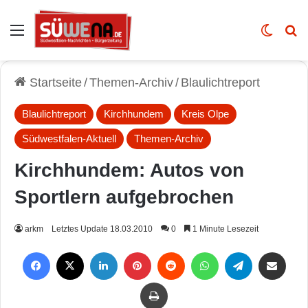
Auswahl
Skin u
Vo
Startseite
/
Themen-Archiv
/
Blaulichtreport
Blaulichtreport
Kirchhundem
Kreis Olpe
Südwestfalen-Aktuell
Themen-Archiv
Kirchhundem: Autos von
Sportlern aufgebrochen
arkm
Letztes Update 18.03.2010
0
1 Minute Lesezeit
Facebook
X
LinkedIn
Pinterest
Reddit
WhatsApp
Telegram
Per Mail weiterleiten
Drucken