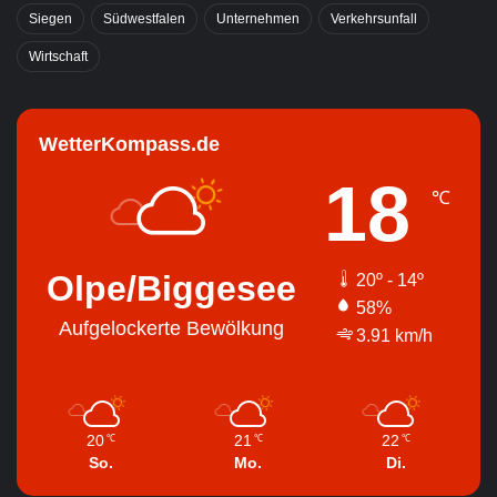
Siegen
Südwestfalen
Unternehmen
Verkehrsunfall
Wirtschaft
WetterKompass.de
18
℃
Olpe/Biggesee
20º - 14º
58%
Aufgelockerte Bewölkung
3.91 km/h
20
21
22
℃
℃
℃
So.
Mo.
Di.