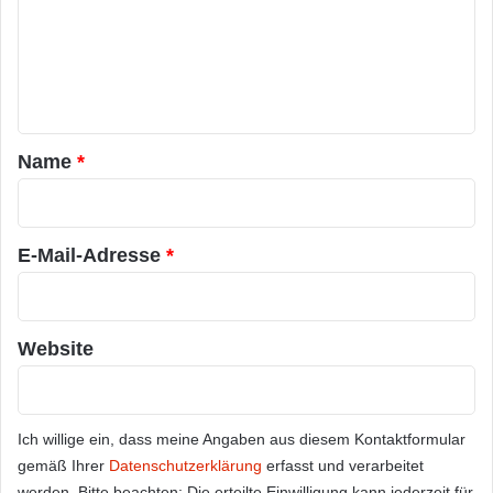
m
e
n
t
a
Name
*
r
*
E-Mail-Adresse
*
Website
Ich willige ein, dass meine Angaben aus diesem Kontaktformular
gemäß Ihrer
Datenschutzerklärung
erfasst und verarbeitet
werden. Bitte beachten: Die erteilte Einwilligung kann jederzeit für