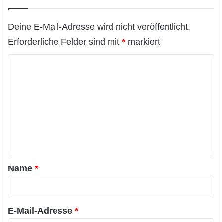
Deine E-Mail-Adresse wird nicht veröffentlicht.
Erforderliche Felder sind mit
*
markiert
K
o
m
m
e
n
t
a
Name
*
r
*
E-Mail-Adresse
*