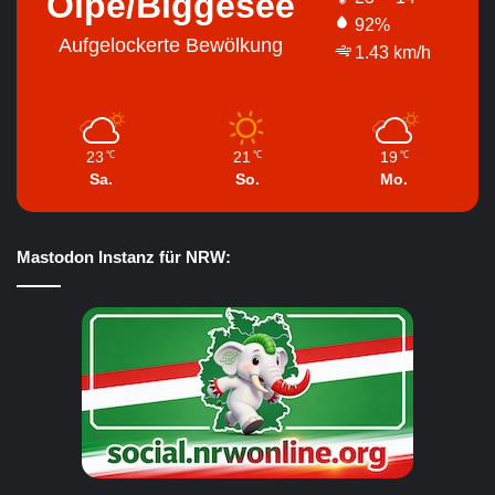
Olpe/Biggesee
92%
Aufgelockerte Bewölkung
1.43 km/h
23
21
19
℃
℃
℃
Sa.
So.
Mo.
Mastodon Instanz für NRW: