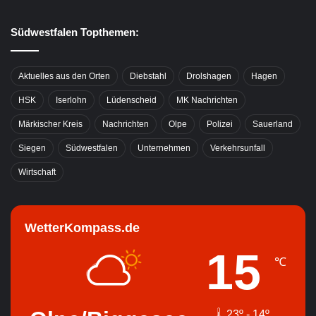
Südwestfalen Topthemen:
Aktuelles aus den Orten
Diebstahl
Drolshagen
Hagen
HSK
Iserlohn
Lüdenscheid
MK Nachrichten
Märkischer Kreis
Nachrichten
Olpe
Polizei
Sauerland
Siegen
Südwestfalen
Unternehmen
Verkehrsunfall
Wirtschaft
WetterKompass.de
15
℃
23º - 14º