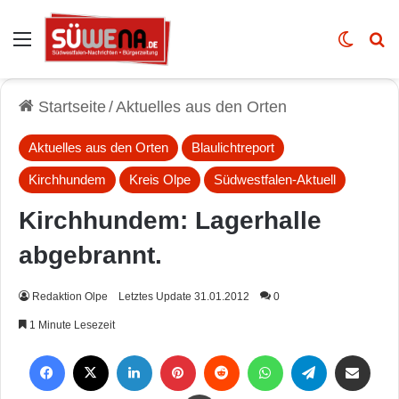
Auswahl
Skin u
Vo
Startseite
/
Aktuelles aus den Orten
Aktuelles aus den Orten
Blaulichtreport
Kirchhundem
Kreis Olpe
Südwestfalen-Aktuell
Kirchhundem: Lagerhalle
abgebrannt.
Redaktion Olpe
Letztes Update 31.01.2012
0
1 Minute Lesezeit
Facebook
X
LinkedIn
Pinterest
Reddit
WhatsApp
Telegram
Per Mail weiterleiten
Drucken