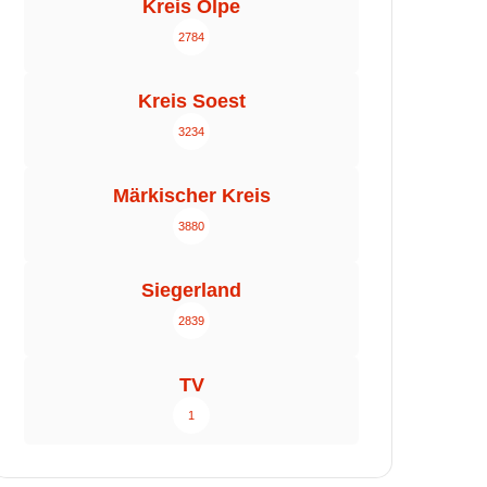
Kreis Olpe
2784
Kreis Soest
3234
Märkischer Kreis
3880
Siegerland
2839
TV
1