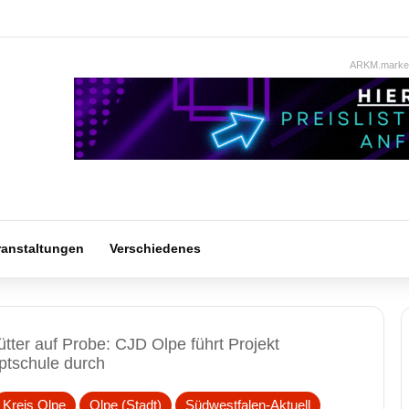
ARKM.market
ranstaltungen
Verschiedenes
tter auf Probe: CJD Olpe führt Projekt
ptschule durch
Kreis Olpe
Olpe (Stadt)
Südwestfalen-Aktuell