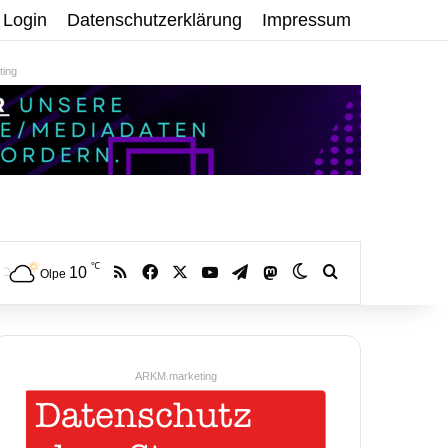
Login
Datenschutzerklärung
Impressum
ing
℃
RSS
Facebook
X
YouTube
Telegram
10
Mastodon
Skin umschalten
Volltextsuche:
Olpe
ARKM.marketing