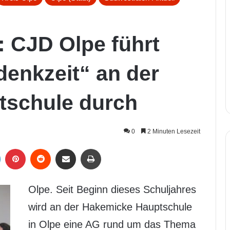
: CJD Olpe führt
denkzeit“ an der
tschule durch
0
2 Minuten Lesezeit
LinkedIn
Pinterest
Reddit
Per Mail weiterleiten
Drucken
Olpe. Seit Beginn dieses Schuljahres
wird an der Hakemicke Hauptschule
in Olpe eine AG rund um das Thema