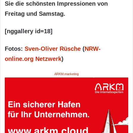
Sie die schönsten Impressionen von
Freitag und Samstag.
[nggallery id=18]
Fotos:
Sven-Oliver Rüsche
(
NRW-
online.org Netzwerk
)
ARKM.marketing