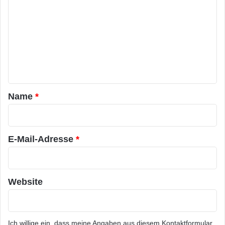
o
m
m
e
n
t
a
Name
*
r
*
E-Mail-Adresse
*
Website
Ich willige ein, dass meine Angaben aus diesem Kontaktformular