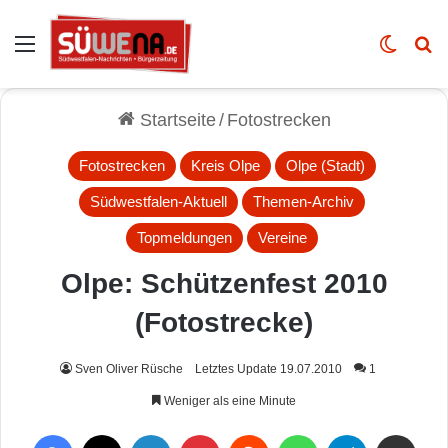
Auswahl
Skin u
Vo
Startseite
/
Fotostrecken
Fotostrecken
Kreis Olpe
Olpe (Stadt)
Südwestfalen-Aktuell
Themen-Archiv
Topmeldungen
Vereine
Olpe: Schützenfest 2010
(Fotostrecke)
Sven Oliver Rüsche
Letztes Update 19.07.2010
1
Weniger als eine Minute
Facebook
X
LinkedIn
Pinterest
Reddit
WhatsApp
Telegram
Per Mail weiterleiten