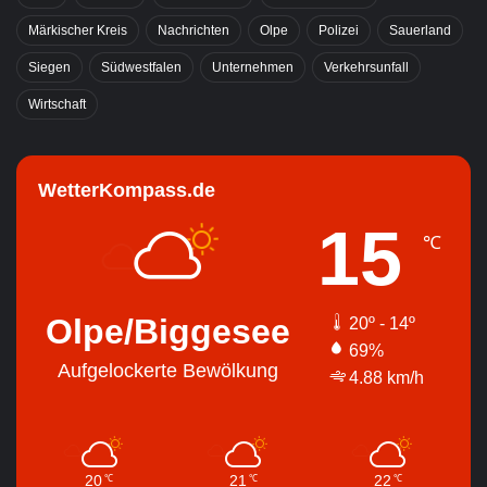
Märkischer Kreis
Nachrichten
Olpe
Polizei
Sauerland
Siegen
Südwestfalen
Unternehmen
Verkehrsunfall
Wirtschaft
WetterKompass.de
15
℃
Olpe/Biggesee
20º - 14º
69%
Aufgelockerte Bewölkung
4.88 km/h
20
21
22
℃
℃
℃