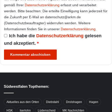
gemäß Ihrer
Datenschutzerklärung
erfasst und verarbeitet
werden. Bitte beachten: Die erteilte Einwilligung kann jederzeit für
die Zukunft per E-Mail an datenschutz@arkm.de
(Datenschutzbeauftragter) widerrufen werden. Weitere
Informationen finden Sie in unserer
Datenschutzerklärung
.
Ich habe die
Datenschutzerklärung
gelesen
und akzeptiert.
*
Südwestfalen Topthemen:
Aktuelles aus den Orten
Diebstahl
Drolshagen
Hagen
HSK
Iserlohn
Lüdenscheid
MK Nachrichten