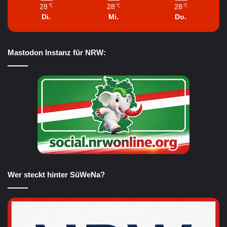
28
28
28
℃
℃
℃
Di.
Mi.
Do.
Mastodon Instanz für NRW:
Wer steckt hinter SüWeNa?