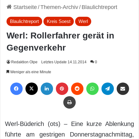
Startseite
/
Themen-Archiv
/
Blaulichtreport
Blaulichtreport
Kreis Soest
Werl
Werl: Rollerfahrer gerät in
Gegenverkehr
Redaktion Olpe
Letztes Update 14.11.2014
0
Weniger als eine Minute
Facebook
X
LinkedIn
Pinterest
Reddit
WhatsApp
Telegram
Per Mail weiterleiten
Drucken
Werl-Büderich (ots) – Eine kurze Ablenkung
führte am gestrigen Donnerstagnachmittag,