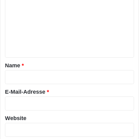
o
m
m
e
n
t
a
Name
*
r
*
E-Mail-Adresse
*
Website