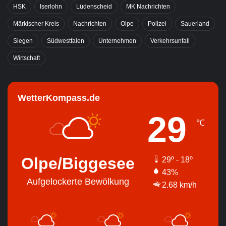
HSK
Iserlohn
Lüdenscheid
MK Nachrichten
Märkischer Kreis
Nachrichten
Olpe
Polizei
Sauerland
Siegen
Südwestfalen
Unternehmen
Verkehrsunfall
Wirtschaft
WetterKompass.de
29
℃
Olpe/Biggesee
29º - 18º
43%
Aufgelockerte Bewölkung
2.68 km/h