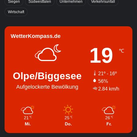
Siegen
Südwestfalen
Unternehmen
Verkehrsunfall
Wirtschaft
WetterKompass.de
19
℃
Olpe/Biggesee
21º - 16º
56%
Aufgelockerte Bewölkung
2.84 km/h
21
25
26
℃
℃
℃
Mi.
Do.
Fr.