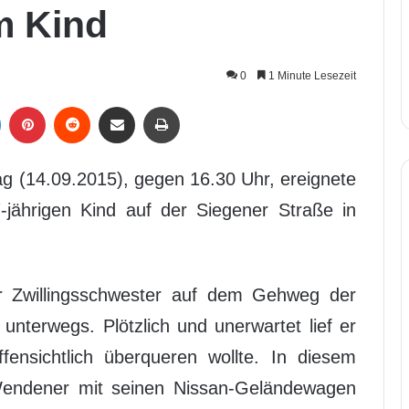
m Kind
0
1 Minute Lesezeit
LinkedIn
Pinterest
Reddit
Per Mail weiterleiten
Drucken
 (14.09.2015), gegen 16.30 Uhr, ereignete
7-jährigen Kind auf der Siegener Straße in
r Zwillingsschwester auf dem Gehweg der
unterwegs. Plötzlich und unerwartet lief er
fensichtlich überqueren wollte. In diesem
Wendener mit seinen Nissan-Geländewagen