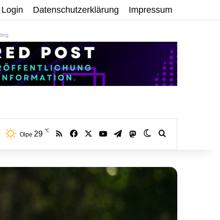
Login
Datenschutzerklärung
Impressum
ing
℃
RSS
Facebook
X
YouTube
Telegram
29
Mastodon
Skin umschalten
Volltextsuche:
Olpe