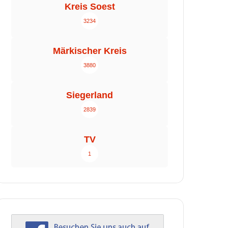
Kreis Soest
3234
Märkischer Kreis
3880
Siegerland
2839
TV
1