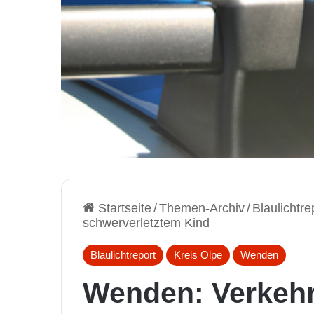
Startseite
/
Themen-Archiv
/
Blaulichtre
schwerverletztem Kind
Blaulichtreport
Kreis Olpe
Wenden
Wenden: Verkehr