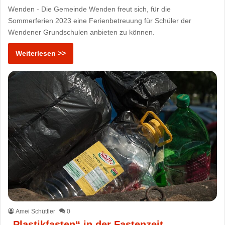
Wenden - Die Gemeinde Wenden freut sich, für die
Sommerferien 2023 eine Ferienbetreuung für Schüler der
Wendener Grundschulen anbieten zu können.
Weiterlesen >>
Amei Schüttler
0
„Plastikfasten“ in der Fastenzeit