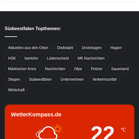
Südwestfalen Topthemen:
Aktuelles aus den Orten
Diebstahl
Drolshagen
Hagen
HSK
Iserlohn
Lüdenscheid
MK Nachrichten
Märkischer Kreis
Nachrichten
Olpe
Polizei
Sauerland
Siegen
Südwestfalen
Unternehmen
Verkehrsunfall
Wirtschaft
WetterKompass.de
22
℃