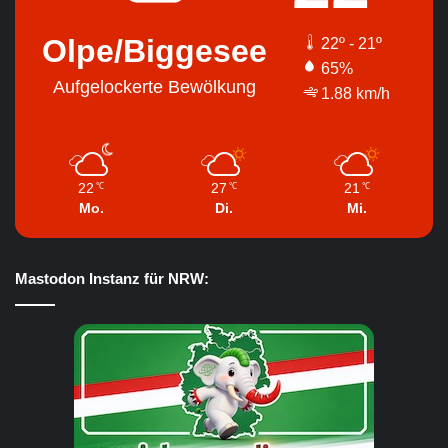
Olpe/Biggesee
22º - 21º
65%
Aufgelockerte Bewölkung
1.88 km/h
22
27
21
℃
℃
℃
Mo.
Di.
Mi.
Mastodon Instanz für NRW: