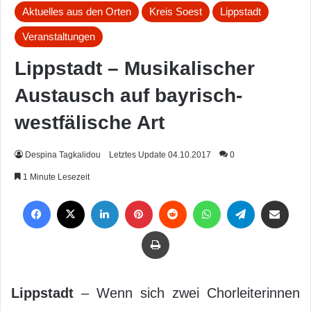
Aktuelles aus den Orten
Kreis Soest
Lippstadt
Veranstaltungen
Lippstadt – Musikalischer
Austausch auf bayrisch-
westfälische Art
Despina Tagkalidou
Letztes Update 04.10.2017
0
1 Minute Lesezeit
Facebook
X
LinkedIn
Pinterest
Reddit
WhatsApp
Telegram
Per Mail weiterleiten
Drucken
Lippstadt
– Wenn sich zwei Chorleiterinnen