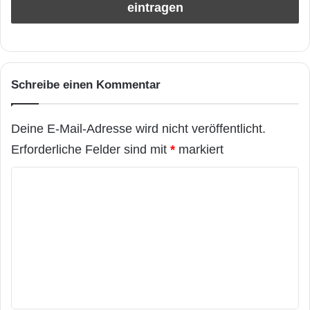
Schreibe einen Kommentar
Deine E-Mail-Adresse wird nicht veröffentlicht.
Erforderliche Felder sind mit
*
markiert
K
o
m
m
e
n
t