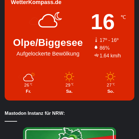
WetterKompass.de
16
℃
Olpe/Biggesee
17º - 16º
86%
Aufgelockerte Bewölkung
1.64 km/h
26
29
27
℃
℃
℃
Fr.
Sa.
So.
Mastodon Instanz für NRW: