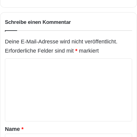
Schreibe einen Kommentar
Deine E-Mail-Adresse wird nicht veröffentlicht.
Erforderliche Felder sind mit
*
markiert
K
o
m
m
e
n
t
a
Name
*
r