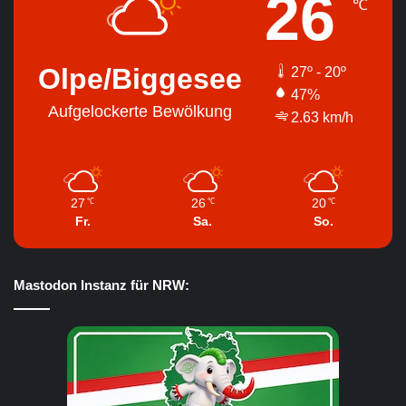
26
℃
Olpe/Biggesee
27º - 20º
47%
Aufgelockerte Bewölkung
2.63 km/h
27
26
20
℃
℃
℃
Fr.
Sa.
So.
Mastodon Instanz für NRW: