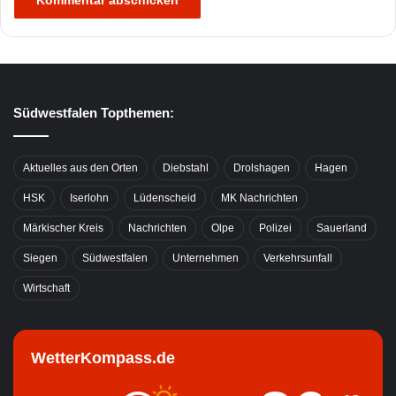
Südwestfalen Topthemen:
Aktuelles aus den Orten
Diebstahl
Drolshagen
Hagen
HSK
Iserlohn
Lüdenscheid
MK Nachrichten
Märkischer Kreis
Nachrichten
Olpe
Polizei
Sauerland
Siegen
Südwestfalen
Unternehmen
Verkehrsunfall
Wirtschaft
WetterKompass.de