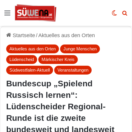
Auswahl
Skin u
Vo
Startseite
/
Aktuelles aus den Orten
Aktuelles aus den Orten
Junge Menschen
Lüdenscheid
Märkischer Kreis
Südwestfalen-Aktuell
Veranstaltungen
Bundescup „Spielend
Russisch lernen“:
Lüdenscheider Regional-
Runde ist die zweite
bundesweit und landesweit