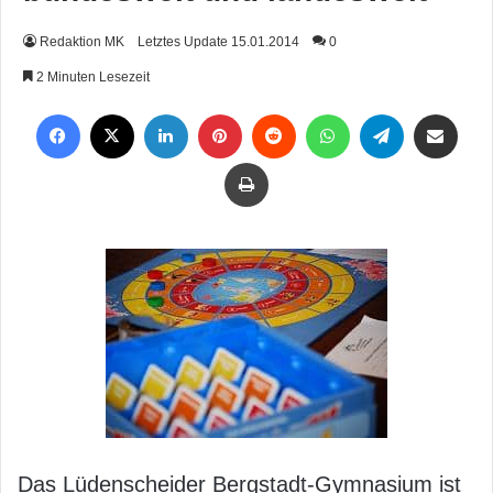
Redaktion MK
Letztes Update 15.01.2014
0
2 Minuten Lesezeit
Facebook
X
LinkedIn
Pinterest
Reddit
WhatsApp
Telegram
Per Mail weiterleiten
Drucken
Das Lüdenscheider Bergstadt-Gymnasium ist