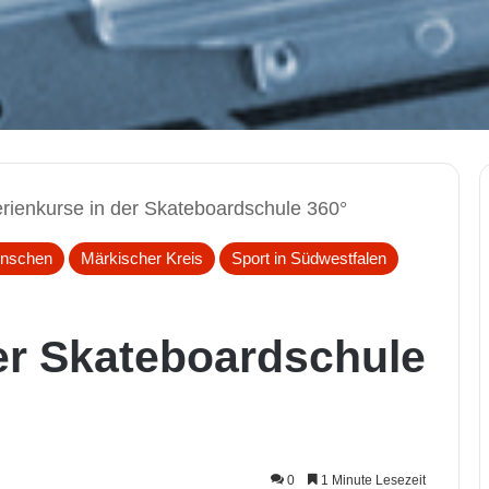
rienkurse in der Skateboardschule 360°
nschen
Märkischer Kreis
Sport in Südwestfalen
er Skateboardschule
0
1 Minute Lesezeit