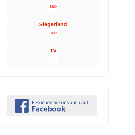
3880
Siegerland
2839
TV
1