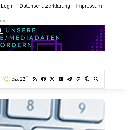
Login
Datenschutzerklärung
Impressum
ing
℃
RSS
Facebook
X
YouTube
Telegram
22
Mastodon
Skin umschalten
Volltextsuche:
Olpe