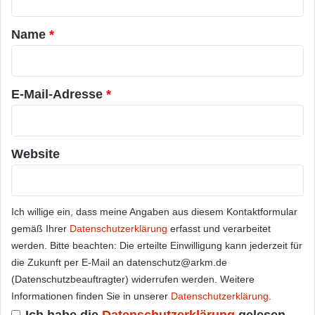
t
a
Name
*
r
*
E-Mail-Adresse
*
Website
Ich willige ein, dass meine Angaben aus diesem Kontaktformular
gemäß Ihrer
Datenschutzerklärung
erfasst und verarbeitet
werden. Bitte beachten: Die erteilte Einwilligung kann jederzeit für
die Zukunft per E-Mail an datenschutz@arkm.de
(Datenschutzbeauftragter) widerrufen werden. Weitere
Informationen finden Sie in unserer
Datenschutzerklärung
.
Ich habe die
Datenschutzerklärung
gelesen