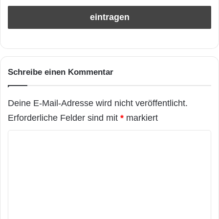
Schreibe einen Kommentar
Deine E-Mail-Adresse wird nicht veröffentlicht.
Erforderliche Felder sind mit
*
markiert
K
o
m
m
e
n