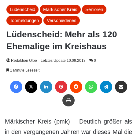
Lüdenscheid
Märkischer Kreis
Senioren
Topmeldungen
Verschiedenes
Lüdenscheid: Mehr als 120
Ehemalige im Kreishaus
Redaktion Olpe
Letztes Update 10.09.2013
0
1 Minute Lesezeit
Facebook
X
LinkedIn
Pinterest
Reddit
WhatsApp
Telegram
Per Mail weiterleiten
Drucken
Märkischer Kreis (pmk) – Deutlich größer als
in den vergangenen Jahren war dieses Mal die