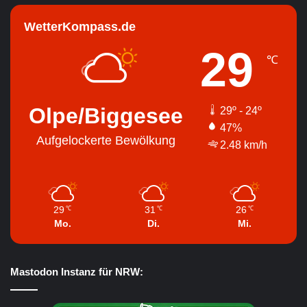
WetterKompass.de
29
℃
Olpe/Biggesee
29º - 24º
47%
Aufgelockerte Bewölkung
2.48 km/h
29
31
26
℃
℃
℃
Mo.
Di.
Mi.
Mastodon Instanz für NRW: