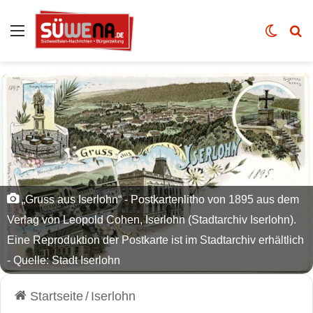
Auswahl
Skin u
Vo
„Gruss aus Iserlohn“ - Postkartenlitho von 1895 aus dem
Verlag von Leopold Cohen, Iserlohn (Stadtarchiv Iserlohn).
Eine Reproduktion der Postkarte ist im Stadtarchiv erhältlich
- Quelle: Stadt Iserlohn
Startseite
/
Iserlohn