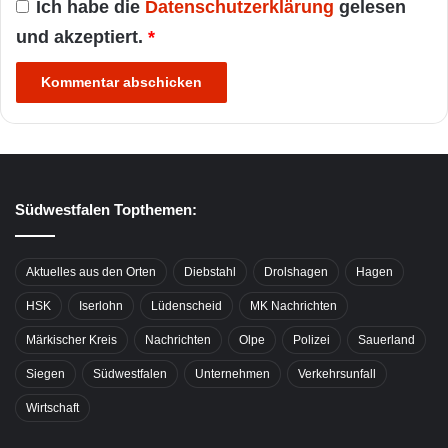
Ich habe die
Datenschutzerklärung
gelesen
und akzeptiert.
*
Südwestfalen Topthemen:
Aktuelles aus den Orten
Diebstahl
Drolshagen
Hagen
HSK
Iserlohn
Lüdenscheid
MK Nachrichten
Märkischer Kreis
Nachrichten
Olpe
Polizei
Sauerland
Siegen
Südwestfalen
Unternehmen
Verkehrsunfall
Wirtschaft