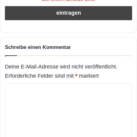
Schreibe einen Kommentar
Deine E-Mail-Adresse wird nicht veröffentlicht.
Erforderliche Felder sind mit
*
markiert
K
o
m
m
e
n