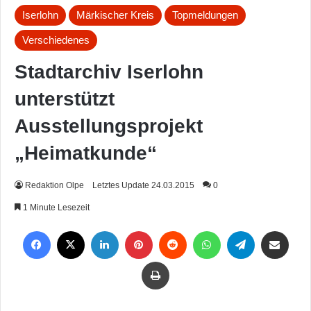
Iserlohn
Märkischer Kreis
Topmeldungen
Verschiedenes
Stadtarchiv Iserlohn
unterstützt
Ausstellungsprojekt
„Heimatkunde“
Redaktion Olpe
Letztes Update 24.03.2015
0
1 Minute Lesezeit
Facebook
X
LinkedIn
Pinterest
Reddit
WhatsApp
Telegram
Per Mail weiterleiten
Drucken