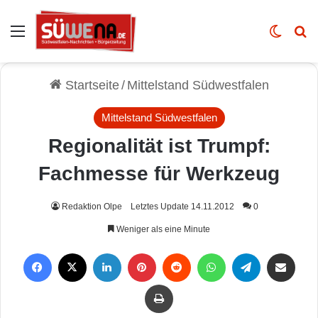
Auswahl
Skin u
Vo
Startseite
/
Mittelstand Südwestfalen
Mittelstand Südwestfalen
Regionalität ist Trumpf:
Fachmesse für Werkzeug
Redaktion Olpe
Letztes Update 14.11.2012
0
Weniger als eine Minute
Facebook
X
LinkedIn
Pinterest
Reddit
WhatsApp
Telegram
Per Mail weiterleiten
Drucken