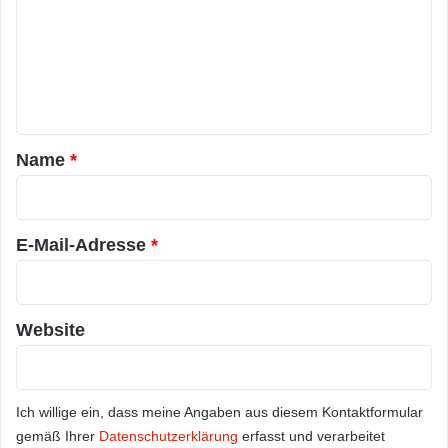
m
m
e
n
t
a
Name
*
r
*
E-Mail-Adresse
*
Website
Ich willige ein, dass meine Angaben aus diesem Kontaktformular
gemäß Ihrer
Datenschutzerklärung
erfasst und verarbeitet