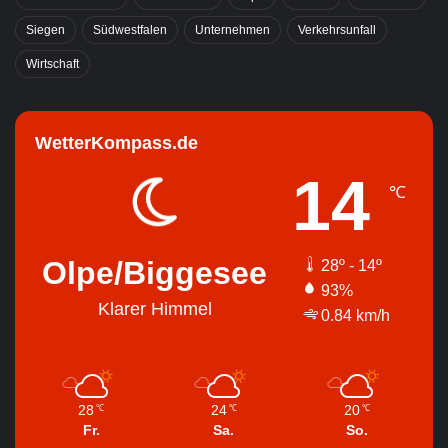
Siegen
Südwestfalen
Unternehmen
Verkehrsunfall
Wirtschaft
WetterKompass.de
14
℃
Olpe/Biggesee
28º - 14º
93%
Klarer Himmel
0.84 km/h
28
24
20
℃
℃
℃
Fr.
Sa.
So.