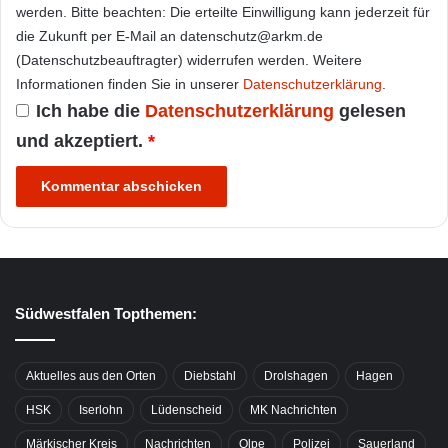
werden. Bitte beachten: Die erteilte Einwilligung kann jederzeit für
die Zukunft per E-Mail an datenschutz@arkm.de
(Datenschutzbeauftragter) widerrufen werden. Weitere
Informationen finden Sie in unserer
Datenschutzerklärung
.
Ich habe die
Datenschutzerklärung
gelesen
und akzeptiert.
*
Südwestfalen Topthemen:
Aktuelles aus den Orten
Diebstahl
Drolshagen
Hagen
HSK
Iserlohn
Lüdenscheid
MK Nachrichten
Märkischer Kreis
Nachrichten
Olpe
Polizei
Sauerland