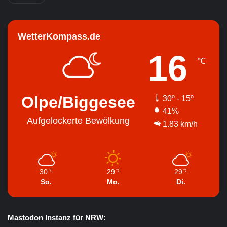
WetterKompass.de
16
℃
Olpe/Biggesee
30º - 15º
41%
Aufgelockerte Bewölkung
1.83 km/h
30
29
29
℃
℃
℃
So.
Mo.
Di.
Mastodon Instanz für NRW: