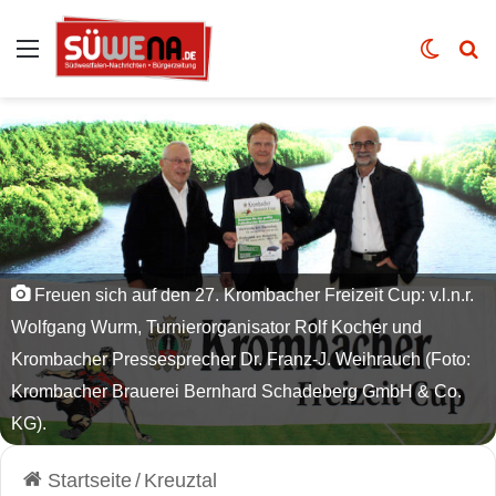
Auswahl
Skin u
Vo
Freuen sich auf den 27. Krombacher Freizeit Cup: v.l.n.r.
Wolfgang Wurm, Turnierorganisator Rolf Kocher und
Krombacher Pressesprecher Dr. Franz-J. Weihrauch (Foto:
Krombacher Brauerei Bernhard Schadeberg GmbH & Co.
KG).
Startseite
/
Kreuztal