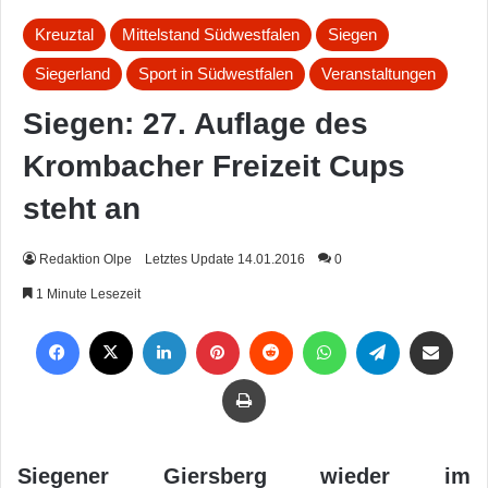
Kreuztal
Mittelstand Südwestfalen
Siegen
Siegerland
Sport in Südwestfalen
Veranstaltungen
Siegen: 27. Auflage des
Krombacher Freizeit Cups
steht an
Redaktion Olpe
Letztes Update 14.01.2016
0
1 Minute Lesezeit
Facebook
X
LinkedIn
Pinterest
Reddit
WhatsApp
Telegram
Per Mail weiterleiten
Drucken
Siegener Giersberg wieder im