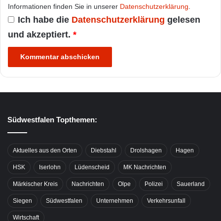
Informationen finden Sie in unserer
Datenschutzerklärung
.
Ich habe die
Datenschutzerklärung
gelesen
und akzeptiert.
*
Südwestfalen Topthemen:
Aktuelles aus den Orten
Diebstahl
Drolshagen
Hagen
HSK
Iserlohn
Lüdenscheid
MK Nachrichten
Märkischer Kreis
Nachrichten
Olpe
Polizei
Sauerland
Siegen
Südwestfalen
Unternehmen
Verkehrsunfall
Wirtschaft