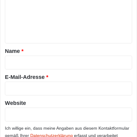
m
m
e
n
t
a
Name
*
r
*
E-Mail-Adresse
*
Website
Ich willige ein, dass meine Angaben aus diesem Kontaktformular
gemäß Ihrer
Datenschutzerklärung
erfasst und verarbeitet