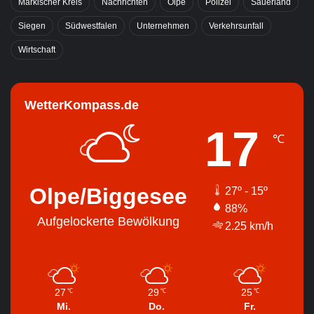
Märkischer Kreis
Nachrichten
Olpe
Polizei
Sauerland
Siegen
Südwestfalen
Unternehmen
Verkehrsunfall
Wirtschaft
WetterKompass.de
17
℃
Olpe/Biggesee
27º - 15º
88%
Aufgelockerte Bewölkung
2.25 km/h
27
29
25
℃
℃
℃
Mi.
Do.
Fr.