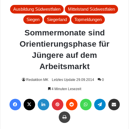
Ausbildung Südwestfalen
Mittelstand Südwestfalen
Siegen
Siegerland
Topmeldungen
Sommermonate sind
Orientierungsphase für
Jüngere auf dem
Arbeitsmarkt
Redaktion MK
Letztes Update 29.09.2014
0
4 Minuten Lesezeit
Facebook
X
LinkedIn
Pinterest
Reddit
WhatsApp
Telegram
Per Mail weiterleiten
Drucken