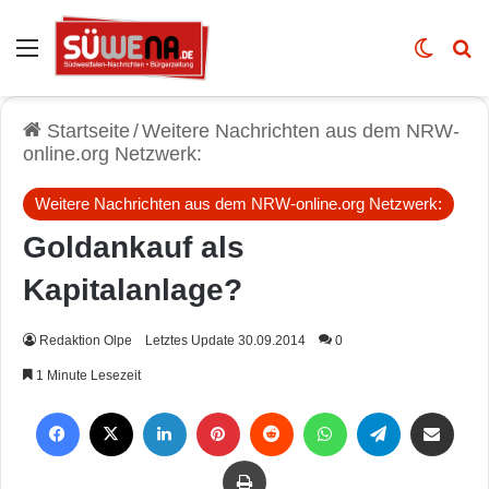
Auswahl
Skin u
Vo
Startseite
/
Weitere Nachrichten aus dem NRW-
online.org Netzwerk:
Weitere Nachrichten aus dem NRW-online.org Netzwerk:
Goldankauf als
Kapitalanlage?
Redaktion Olpe
Letztes Update 30.09.2014
0
1 Minute Lesezeit
Facebook
X
LinkedIn
Pinterest
Reddit
WhatsApp
Telegram
Per Mail weiterleiten
Drucken