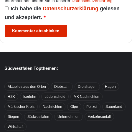
Informationen finden Sie in unserer
Datenschutzerklärung
.
Ich habe die
Datenschutzerklärung
gelesen
und akzeptiert.
*
Südwestfalen Topthemen:
Aktuelles aus den Orten
Diebstahl
Drolshagen
Hagen
HSK
Iserlohn
Lüdenscheid
MK Nachrichten
Märkischer Kreis
Nachrichten
Olpe
Polizei
Sauerland
Siegen
Südwestfalen
Unternehmen
Verkehrsunfall
Wirtschaft