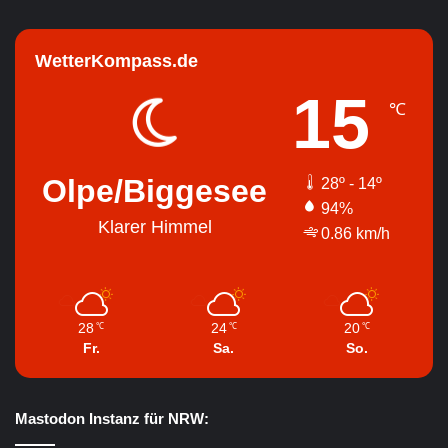
WetterKompass.de
15
℃
Olpe/Biggesee
28º - 14º
94%
Klarer Himmel
0.86 km/h
28
24
20
℃
℃
℃
Fr.
Sa.
So.
Mastodon Instanz für NRW: