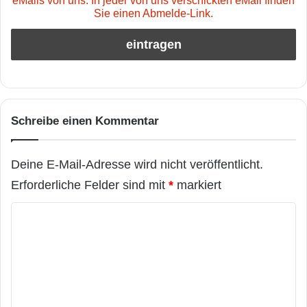
eMails von uns. In jeder von uns verschickten eMail finden
Sie einen Abmelde-Link.
Schreibe einen Kommentar
Deine E-Mail-Adresse wird nicht veröffentlicht.
Erforderliche Felder sind mit
*
markiert
K
o
m
m
e