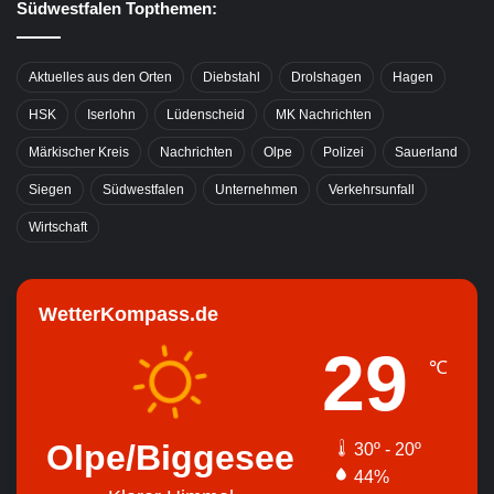
Südwestfalen Topthemen:
Aktuelles aus den Orten
Diebstahl
Drolshagen
Hagen
HSK
Iserlohn
Lüdenscheid
MK Nachrichten
Märkischer Kreis
Nachrichten
Olpe
Polizei
Sauerland
Siegen
Südwestfalen
Unternehmen
Verkehrsunfall
Wirtschaft
WetterKompass.de
29
℃
Olpe/Biggesee
30º - 20º
44%