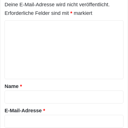
Deine E-Mail-Adresse wird nicht veröffentlicht.
Erforderliche Felder sind mit
*
markiert
K
o
m
m
e
n
t
a
Name
*
r
*
E-Mail-Adresse
*