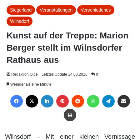
Siegerland
Veranstaltungen
Verschiedenes
Wilnsdorf
Kunst auf der Treppe: Marion
Berger stellt im Wilnsdorfer
Rathaus aus
Redaktion Olpe
Letztes Update 14.03.2016
0
Weniger als eine Minute
Facebook
X
LinkedIn
Pinterest
Reddit
WhatsApp
Telegram
Per Mail weiterleiten
Drucken
Wilnsdorf – Mit einer kleinen Vernissage