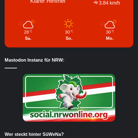
Klarer Himmel
3.84 km/h
28
30
30
℃
℃
℃
Sa.
So.
Mo.
Mastodon Instanz für NRW:
Wer steckt hinter SüWeNa?