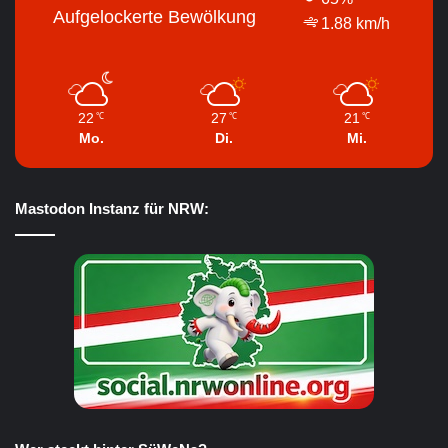
Aufgelockerte Bewölkung
1.88 km/h
22
27
21
℃
℃
℃
Mo.
Di.
Mi.
Mastodon Instanz für NRW: