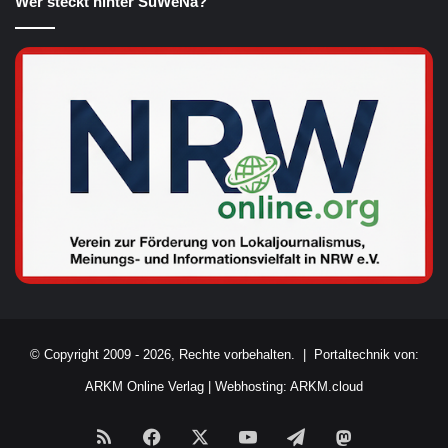
Wer steckt hinter SüWeNa?
© Copyright 2009 - 2026, Rechte vorbehalten. |
Portaltechnik von:
ARKM Online Verlag
|
Webhosting: ARKM.cloud
RSS
Facebook
X
YouTube
Telegram
Mastodon