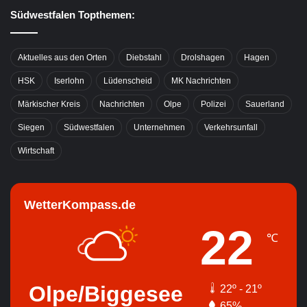
Südwestfalen Topthemen:
Aktuelles aus den Orten
Diebstahl
Drolshagen
Hagen
HSK
Iserlohn
Lüdenscheid
MK Nachrichten
Märkischer Kreis
Nachrichten
Olpe
Polizei
Sauerland
Siegen
Südwestfalen
Unternehmen
Verkehrsunfall
Wirtschaft
WetterKompass.de
22
℃
Olpe/Biggesee
22º - 21º
65%