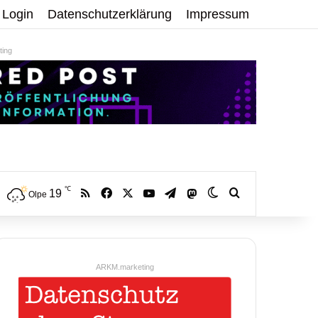
Login
Datenschutzerklärung
Impressum
ing
℃
RSS
Facebook
X
YouTube
Telegram
19
Mastodon
Skin umschalten
Volltextsuche:
Olpe
ARKM.marketing