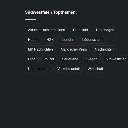
Südwestfalen Topthemen:
Aktuelles aus den Orten
Diebstahl
Drolshagen
Hagen
HSK
Iserlohn
Lüdenscheid
MK Nachrichten
Märkischer Kreis
Nachrichten
Olpe
Polizei
Sauerland
Siegen
Südwestfalen
Unternehmen
Verkehrsunfall
Wirtschaft