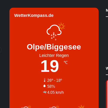
M
WetterKompass.de
Olpe/Biggesee
Leichter Regen
19
℃
W
26º - 18º
58%
4.05 km/h