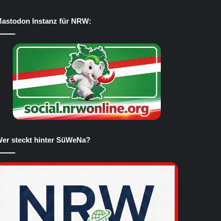
astodon Instanz für NRW:
er steckt hinter SüWeNa?