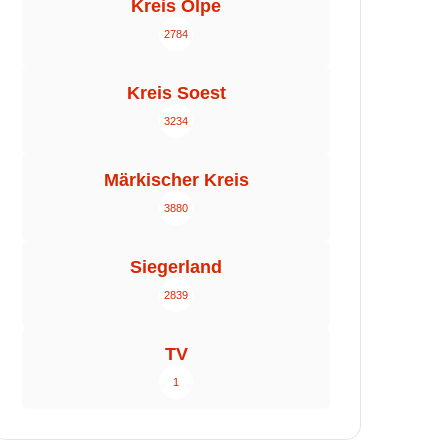
Kreis Olpe
2784
Kreis Soest
3234
Märkischer Kreis
3880
Siegerland
2839
TV
1