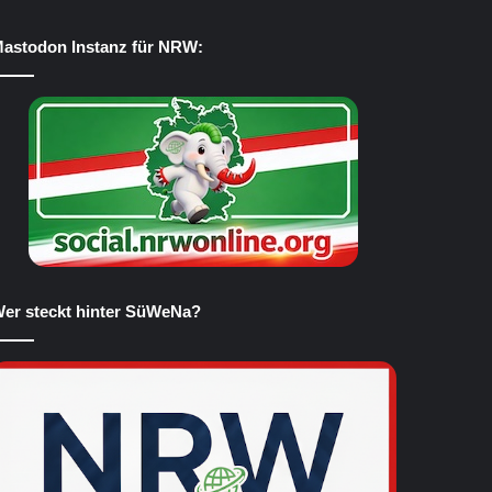
astodon Instanz für NRW:
er steckt hinter SüWeNa?