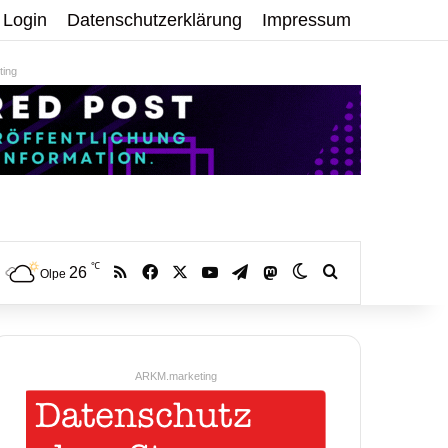
Login
Datenschutzerklärung
Impressum
ing
℃
RSS
Facebook
X
YouTube
Telegram
26
Mastodon
Skin umschalten
Volltextsuche:
Olpe
ARKM.marketing