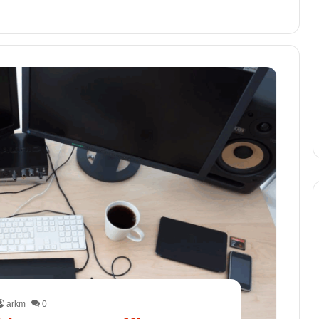
arkm
0