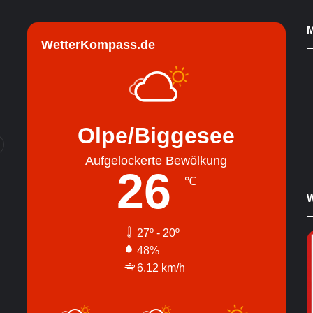
M
WetterKompass.de
Olpe/Biggesee
Aufgelockerte Bewölkung
26
℃
W
27º - 20º
48%
6.12 km/h