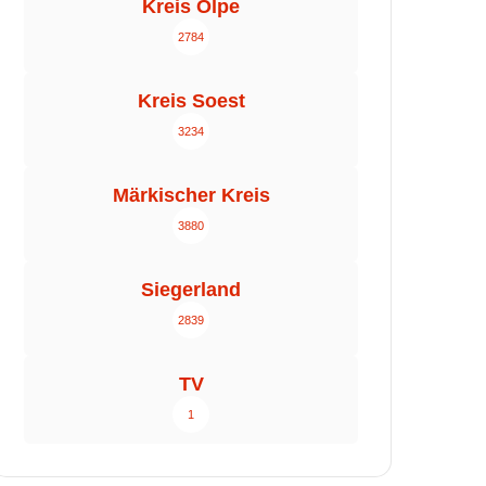
Kreis Olpe
2784
Kreis Soest
3234
Märkischer Kreis
3880
Siegerland
2839
TV
1