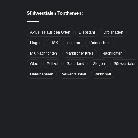
Südwestfalen Topthemen:
Aktuelles aus den Orten
Diebstahl
Drolshagen
Hagen
HSK
Iserlohn
Lüdenscheid
MK Nachrichten
Märkischer Kreis
Nachrichten
Olpe
Polizei
Sauerland
Siegen
Südwestfalen
Unternehmen
Verkehrsunfall
Wirtschaft