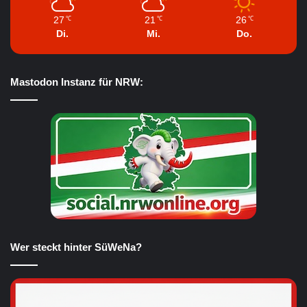
27
21
26
℃
℃
℃
Di.
Mi.
Do.
Mastodon Instanz für NRW:
Wer steckt hinter SüWeNa?