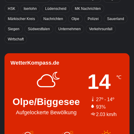
HSK
Iserlohn
Lüdenscheid
MK Nachrichten
Märkischer Kreis
Nachrichten
Olpe
Polizei
Sauerland
Siegen
Südwestfalen
Unternehmen
Verkehrsunfall
Wirtschaft
WetterKompass.de
14
℃
Olpe/Biggesee
27º - 14º
93%
Aufgelockerte Bewölkung
2.03 km/h