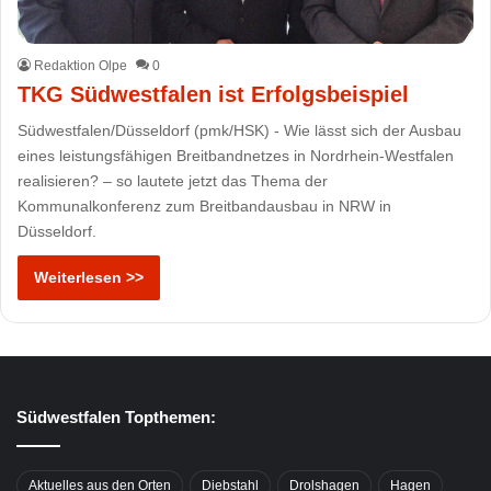
Redaktion Olpe
0
TKG Südwestfalen ist Erfolgsbeispiel
Südwestfalen/Düsseldorf (pmk/HSK) - Wie lässt sich der Ausbau
eines leistungsfähigen Breitbandnetzes in Nordrhein-Westfalen
realisieren? – so lautete jetzt das Thema der
Kommunalkonferenz zum Breitbandausbau in NRW in
Düsseldorf.
Weiterlesen >>
Südwestfalen Topthemen:
Aktuelles aus den Orten
Diebstahl
Drolshagen
Hagen