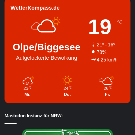
WetterKompass.de
19
℃
Olpe/Biggesee
21º - 16º
78%
Aufgelockerte Bewölkung
4.25 km/h
21
24
26
℃
℃
℃
Mi.
Do.
Fr.
Mastodon Instanz für NRW: