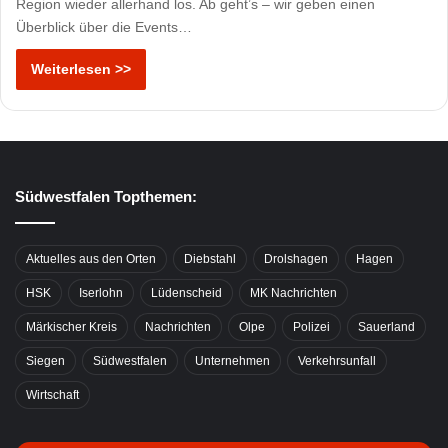
Region wieder allerhand los. Ab geht’s – wir geben einen
Überblick über die Events…
Weiterlesen >>
Südwestfalen Topthemen:
Aktuelles aus den Orten
Diebstahl
Drolshagen
Hagen
HSK
Iserlohn
Lüdenscheid
MK Nachrichten
Märkischer Kreis
Nachrichten
Olpe
Polizei
Sauerland
Siegen
Südwestfalen
Unternehmen
Verkehrsunfall
Wirtschaft