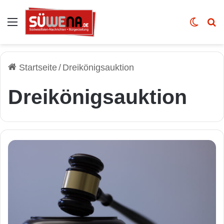
Auswahl
Skin u
Vo
Startseite
/
Dreikönigsauktion
Dreikönigsauktion