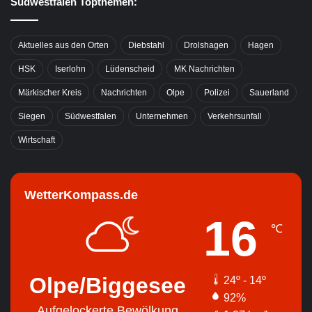
Südwestfalen Topthemen:
Aktuelles aus den Orten
Diebstahl
Drolshagen
Hagen
HSK
Iserlohn
Lüdenscheid
MK Nachrichten
Märkischer Kreis
Nachrichten
Olpe
Polizei
Sauerland
Siegen
Südwestfalen
Unternehmen
Verkehrsunfall
Wirtschaft
WetterKompass.de
16
℃
Olpe/Biggesee
24º - 14º
92%
Aufgelockerte Bewölkung