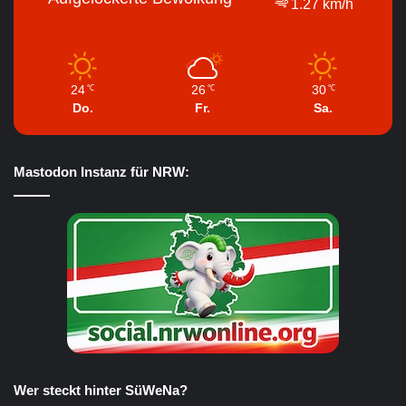
1.27 km/h
24
26
30
℃
℃
℃
Do.
Fr.
Sa.
Mastodon Instanz für NRW:
Wer steckt hinter SüWeNa?