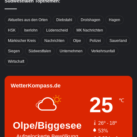
Südwestfalen Topthemen:
Aktuelles aus den Orten
Diebstahl
Drolshagen
Hagen
HSK
Iserlohn
Lüdenscheid
MK Nachrichten
Märkischer Kreis
Nachrichten
Olpe
Polizei
Sauerland
Siegen
Südwestfalen
Unternehmen
Verkehrsunfall
Wirtschaft
WetterKompass.de
25
℃
Olpe/Biggesee
26º - 18º
53%
Aufgelockerte Bewölkung