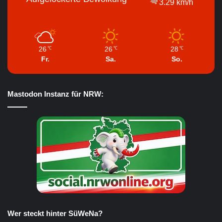
3.29 km/h
26
26
28
℃
℃
℃
Fr.
Sa.
So.
Mastodon Instanz für NRW:
Wer steckt hinter SüWeNa?