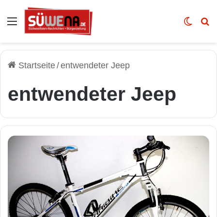
Auswahl
Skin u
Vo
Startseite
/
entwendeter Jeep
entwendeter Jeep