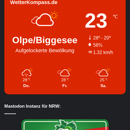
WetterKompass.de
23
℃
Olpe/Biggesee
28º - 20º
58%
Aufgelockerte Bewölkung
1.32 km/h
28
28
25
℃
℃
℃
Do.
Fr.
Sa.
Mastodon Instanz für NRW: