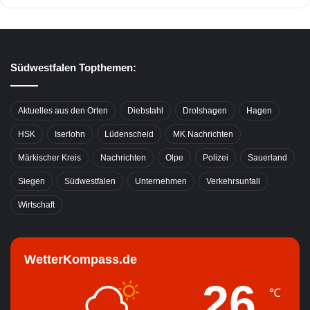
Südwestfalen Topthemen:
Aktuelles aus den Orten
Diebstahl
Drolshagen
Hagen
HSK
Iserlohn
Lüdenscheid
MK Nachrichten
Märkischer Kreis
Nachrichten
Olpe
Polizei
Sauerland
Siegen
Südwestfalen
Unternehmen
Verkehrsunfall
Wirtschaft
WetterKompass.de
26
℃