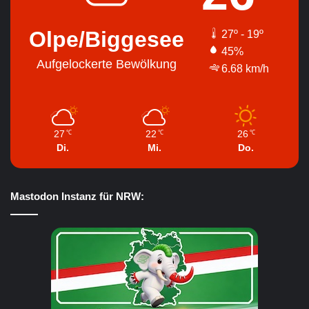
Olpe/Biggesee
27º - 19º
45%
Aufgelockerte Bewölkung
6.68 km/h
27
22
26
℃
℃
℃
Di.
Mi.
Do.
Mastodon Instanz für NRW: