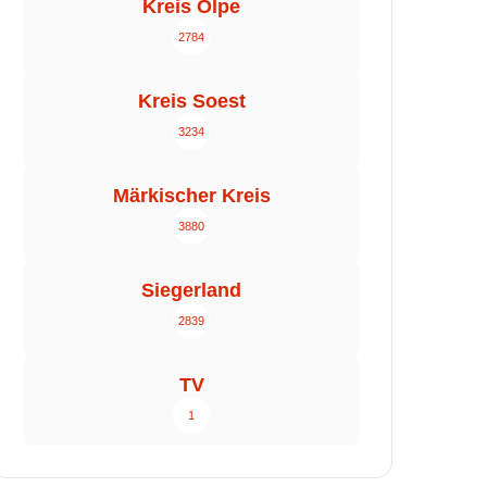
Kreis Olpe
2784
Kreis Soest
3234
Märkischer Kreis
3880
Siegerland
2839
TV
1