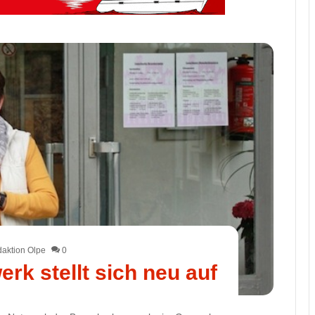
aktion Olpe
0
rk stellt sich neu auf