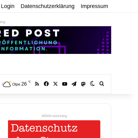
Login
Datenschutzerklärung
Impressum
ing
℃
RSS
Facebook
X
YouTube
Telegram
26
Mastodon
Skin umschalten
Volltextsuche:
Olpe
ARKM.marketing