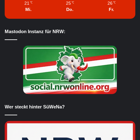
21
25
26
℃
℃
℃
Mi.
Do.
Fr.
Mastodon Instanz für NRW:
Wer steckt hinter SüWeNa?