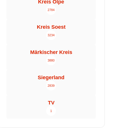
Kreis Olpe
2784
Kreis Soest
3234
Märkischer Kreis
3880
Siegerland
2839
TV
1