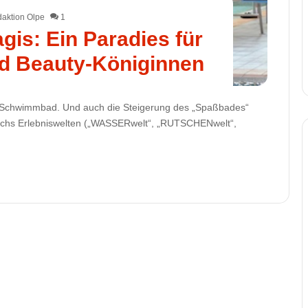
aktion Olpe
1
gis: Ein Paradies für
d Beauty-Königinnen
s Schwimmbad. Und auch die Steigerung des „Spaßbades“
en sechs Erlebniswelten („WASSERwelt“, „RUTSCHENwelt“,