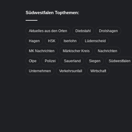
Südwestfalen Topthemen:
Aktuelles aus den Orten
Diebstahl
Drolshagen
Hagen
HSK
Iserlohn
Lüdenscheid
MK Nachrichten
Märkischer Kreis
Nachrichten
Olpe
Polizei
Sauerland
Siegen
Südwestfalen
Unternehmen
Verkehrsunfall
Wirtschaft