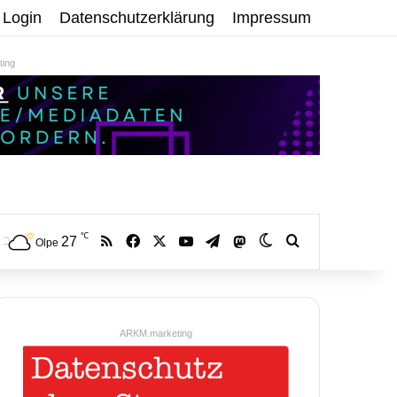
Login
Datenschutzerklärung
Impressum
ing
℃
RSS
Facebook
X
YouTube
Telegram
27
Mastodon
Skin umschalten
Volltextsuche:
Olpe
ARKM.marketing