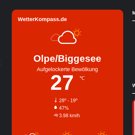
M
WetterKompass.de
Olpe/Biggesee
Aufgelockerte Bewölkung
27
℃
W
28º - 19º
47%
3.98 km/h