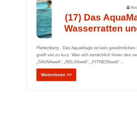
Red
(17) Das AquaMa
Wasserratten un
Plettenberg - Das AquaMagis ist kein gewöhnliche
greift viel zu kurz. Was sich tatsächlich hinter d
„SAUNAwelt“, „RELAXwelt“, „FITNESSwelt“…
Weiterlesen >>