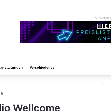
ARKM.market
ranstaltungen
Verschiedenes
me
dio Wellcome