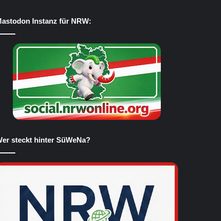
astodon Instanz für NRW:
er steckt hinter SüWeNa?