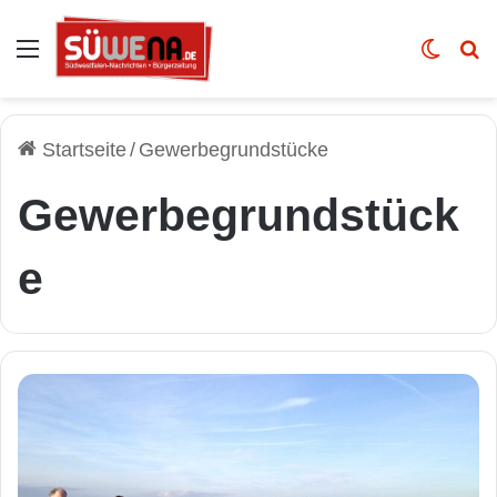
Auswahl
Skin u
Vo
Startseite
/
Gewerbegrundstücke
Gewerbegrundstück
e