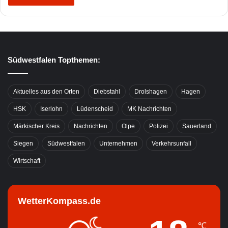
Südwestfalen Topthemen:
Aktuelles aus den Orten
Diebstahl
Drolshagen
Hagen
HSK
Iserlohn
Lüdenscheid
MK Nachrichten
Märkischer Kreis
Nachrichten
Olpe
Polizei
Sauerland
Siegen
Südwestfalen
Unternehmen
Verkehrsunfall
Wirtschaft
WetterKompass.de
℃