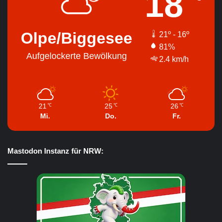
18
Olpe/Biggesee
21º - 16º
81%
Aufgelockerte Bewölkung
2.4 km/h
21
25
26
℃
℃
℃
Mi.
Do.
Fr.
Mastodon Instanz für NRW: