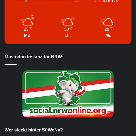
2.48 km/h
23
30
28
℃
℃
℃
Mo.
Di.
Mi.
Mastodon Instanz für NRW:
Wer steckt hinter SüWeNa?