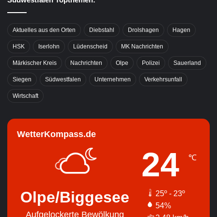
Aktuelles aus den Orten
Diebstahl
Drolshagen
Hagen
HSK
Iserlohn
Lüdenscheid
MK Nachrichten
Märkischer Kreis
Nachrichten
Olpe
Polizei
Sauerland
Siegen
Südwestfalen
Unternehmen
Verkehrsunfall
Wirtschaft
WetterKompass.de
24
℃
Olpe/Biggesee
25º - 23º
54%
Aufgelockerte Bewölkung