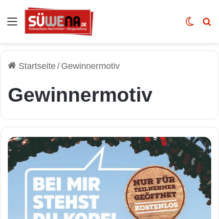
Auswahl
Skin u
Vo
Startseite
/
Gewinnermotiv
Gewinnermotiv