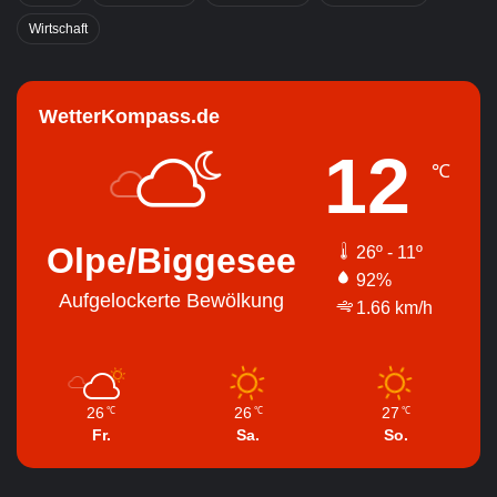
Wirtschaft
WetterKompass.de
12
℃
Olpe/Biggesee
26º - 11º
92%
Aufgelockerte Bewölkung
1.66 km/h
26
26
27
℃
℃
℃
Fr.
Sa.
So.