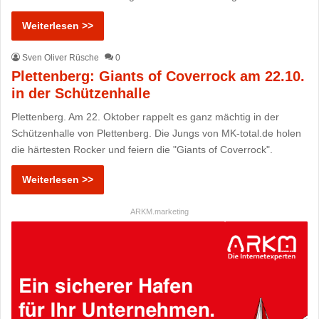
Weiterlesen >>
Sven Oliver Rüsche
0
Plettenberg: Giants of Coverrock am 22.10.
in der Schützenhalle
Plettenberg. Am 22. Oktober rappelt es ganz mächtig in der
Schützenhalle von Plettenberg. Die Jungs von MK-total.de holen
die härtesten Rocker und feiern die "Giants of Coverrock".
Weiterlesen >>
ARKM.marketing