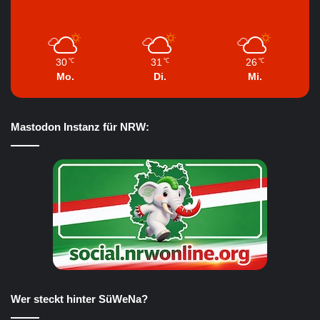
30
31
26
℃
℃
℃
Mo.
Di.
Mi.
Mastodon Instanz für NRW:
Wer steckt hinter SüWeNa?