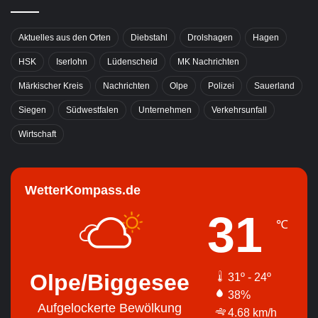
Aktuelles aus den Orten
Diebstahl
Drolshagen
Hagen
HSK
Iserlohn
Lüdenscheid
MK Nachrichten
Märkischer Kreis
Nachrichten
Olpe
Polizei
Sauerland
Siegen
Südwestfalen
Unternehmen
Verkehrsunfall
Wirtschaft
WetterKompass.de
31
℃
Olpe/Biggesee
31º - 24º
38%
Aufgelockerte Bewölkung
4.68 km/h