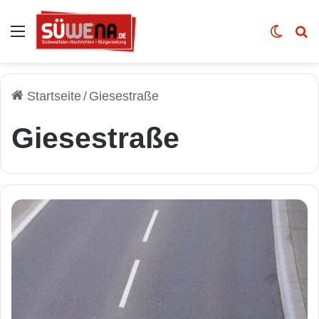
Auswahl
Skin u
Vo
Startseite
/
Giesestraße
Giesestraße