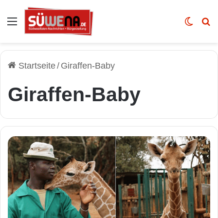
Auswahl
Skin u
Vo
Startseite
/
Giraffen-Baby
Giraffen-Baby