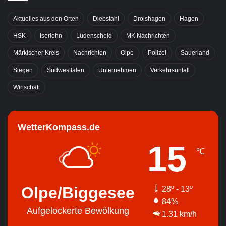
Aktuelles aus den Orten
Diebstahl
Drolshagen
Hagen
HSK
Iserlohn
Lüdenscheid
MK Nachrichten
Märkischer Kreis
Nachrichten
Olpe
Polizei
Sauerland
Siegen
Südwestfalen
Unternehmen
Verkehrsunfall
Wirtschaft
WetterKompass.de
15
℃
Olpe/Biggesee
28º - 13º
84%
Aufgelockerte Bewölkung
1.31 km/h