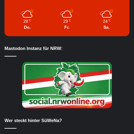
28
29
24
℃
℃
℃
Do.
Fr.
Sa.
Mastodon Instanz für NRW:
Wer steckt hinter SüWeNa?